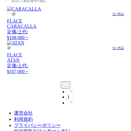
発注から最短2週間で納品
全2商品
FLACE
CARACALLA
定価/上代:
¥108,000 ~
全1商品
FLACE
ATAN
定価/上代:
¥107,000 ~
1
運営会社
利用規約
プライバシーポリシー