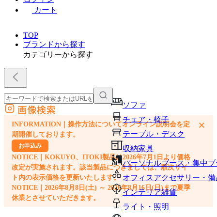
カート
TOP
ブランドから探す
カテゴリーから探す
ソファ
画像検索
外部サイトの商品をカートに追加
チェア・椅子
×
INFORMATION｜操作方法についてオンライン説明会を定
他のサイトで見つけた商品ページのURLを貼り付けて、カートに追加できます
テーブル・デスク
期開催しております。
お申込み
収納家具
NOTICE｜KOKUYO、ITOKI製品は2026年7月1日より価格
パーソナルブース・集中ブ
改定が実施されます。該当製品につきましては、順次サイ
オフィスアクセサリー・備
ト内の表示価格を更新いたします。
NOTICE｜2026年8月8日(土) ～ 2026年8月16日(日)まで夏季
インテリア雑貨
休業とさせていただきます。
ライト・照明