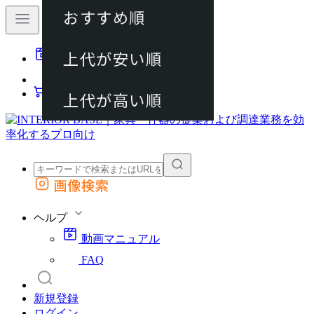
おすすめ順
80件
上代が安い順
動画マニュアル
120件
FAQ
カート
上代が高い順
画像検索
外部サイトの商品をカートに追加
他のサイトで見つけた商品ページのURLを貼り付けて、カートに追加できます
ヘルプ
動画マニュアル
FAQ
新規登録
ログイン