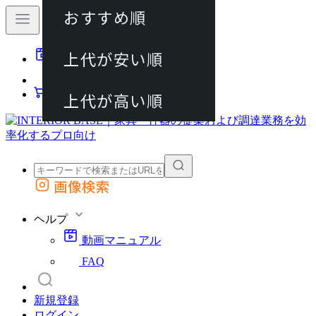
おすすめ順
80件
上代が安い順
動画マニュアル
120件
FAQ
カート
上代が高い順
画像検索
外部サイトの商品をカートに追加
他のサイトで見つけた商品ページのURLを貼り付けて、カートに追加できます
ヘルプ
動画マニュアル
FAQ
新規登録
ログイン