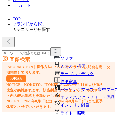
カート
TOP
ブランドから探す
カテゴリーから探す
画像検索
ソファ
外部サイトの商品をカートに追加
チェア・椅子
×
INFORMATION｜操作方法についてオンライン説明会を定
他のサイトで見つけた商品ページのURLを貼り付けて、カートに追加できます
期開催しております。
テーブル・デスク
お申込み
収納家具
NOTICE｜KOKUYO、ITOKI製品は2026年7月1日より価格
パーソナルブース・集中ブー
改定が実施されます。該当製品につきましては、順次サイ
ト内の表示価格を更新いたします。
オフィスアクセサリー・備品
NOTICE｜2026年8月8日(土) ～ 2026年8月16日(日)まで夏季
インテリア雑貨
休業とさせていただきます。
ライト・照明