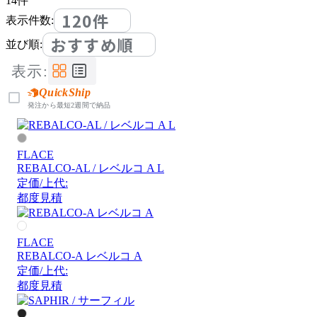
14
件
120件
表示件数:
おすすめ順
並び順:
表示:
QuickShip
発注から最短2週間で納品
FLACE
REBALCO-AL / レベルコ A L
定価/上代:
都度見積
FLACE
REBALCO-A レベルコ A
定価/上代:
都度見積