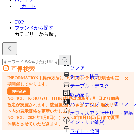
カート
TOP
ブランドから探す
カテゴリーから探す
画像検索
ソファ
外部サイトの商品をカートに追加
チェア・椅子
×
INFORMATION｜操作方法についてオンライン説明会を定
他のサイトで見つけた商品ページのURLを貼り付けて、カートに追加できます
期開催しております。
テーブル・デスク
お申込み
収納家具
NOTICE｜KOKUYO、ITOKI製品は2026年7月1日より価格
パーソナルブース・集中ブー
改定が実施されます。該当製品につきましては、順次サイ
ト内の表示価格を更新いたします。
オフィスアクセサリー・備品
NOTICE｜2026年8月8日(土) ～ 2026年8月16日(日)まで夏季
インテリア雑貨
休業とさせていただきます。
ライト・照明