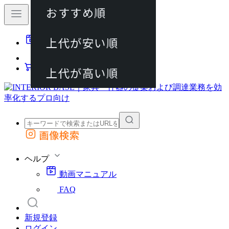
おすすめ順
80件
上代が安い順
動画マニュアル
120件
FAQ
カート
上代が高い順
画像検索
外部サイトの商品をカートに追加
他のサイトで見つけた商品ページのURLを貼り付けて、カートに追加できます
ヘルプ
動画マニュアル
FAQ
新規登録
ログイン