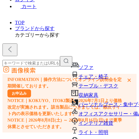
カート
TOP
ブランドから探す
カテゴリーから探す
ソファ
画像検索
外部サイトの商品をカートに追加
チェア・椅子
×
INFORMATION｜操作方法についてオンライン説明会を定
他のサイトで見つけた商品ページのURLを貼り付けて、カートに追加できます
テーブル・デスク
期開催しております。
お申込み
収納家具
NOTICE｜KOKUYO、ITOKI製品は2026年7月1日より価格
パーソナルブース・集中ブ
改定が実施されます。該当製品につきましては、順次サイ
オフィスアクセサリー・備
ト内の表示価格を更新いたします。
NOTICE｜2026年8月8日(土) ～ 2026年8月16日(日)まで夏季
インテリア雑貨
休業とさせていただきます。
ライト・照明