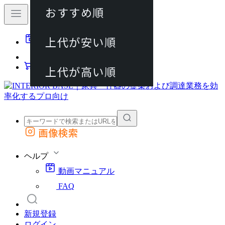
おすすめ順
80件
上代が安い順
動画マニュアル
120件
FAQ
カート
上代が高い順
画像検索
外部サイトの商品をカートに追加
他のサイトで見つけた商品ページのURLを貼り付けて、カートに追加できます
ヘルプ
動画マニュアル
FAQ
新規登録
ログイン