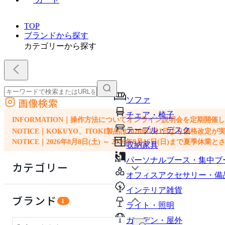
TOP
ブランドから探す
カテゴリーから探す
ソファ
画像検索
外部サイトの商品をカートに追加
チェア・椅子
他のサイトで見つけた商品ページのURLを貼り付けて、カートに追加できます
INFORMATION｜操作方法についてオンライン説明会を定期開催
テーブル・デスク
NOTICE｜KOKUYO、ITOKI製品は2026年7月1日より価
NOTICE｜2026年8月8日(土) ～ 2026年8月16日(日)まで夏季休
収納家具
パーソナルブース・集中ブ
カテゴリー
オフィスアクセサリー・備
インテリア雑貨
ソファ
ブランド
1
ライト・照明
チェア・椅子
ガーデン・屋外