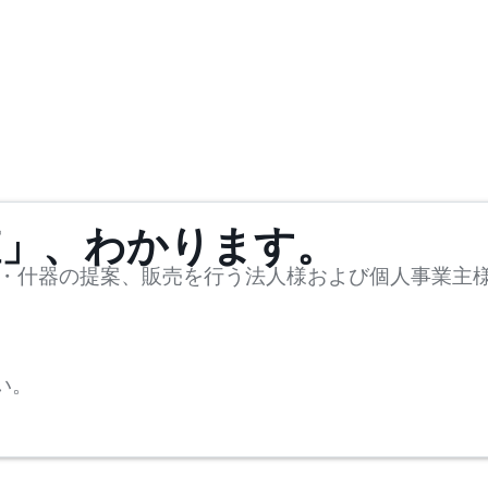
値」、わかります。
・什器の提案、販売を行う法人様および個人事業主
い。