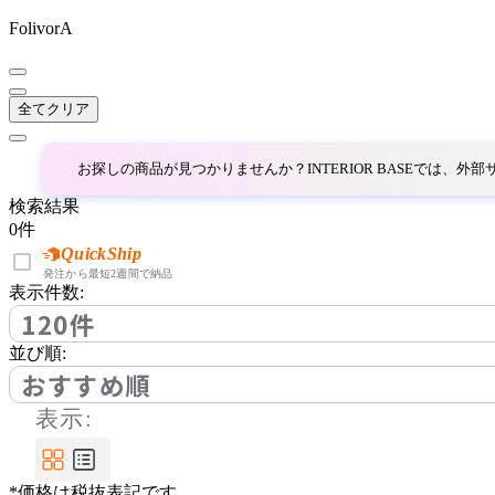
FolivorA
~
AINX
mm
全てクリア
アイネクス
お探しの商品が見つかりませんか？INTERIOR BASEでは、
aluna
検索結果
0
件
アルナ
QuickShip
発注から最短2週間で納品
表示件数:
120件
Andreu World
並び順:
アンドリューワールド
おすすめ順
表示:
ANONIMA CASTELLI
*価格は税抜表記です