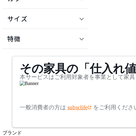
~
建具
オフプライス什器
円
サイズ
ADAL
幅
アダル
検索
特徴
~
ADAL TOTAL INTERIOR
mm
サステナビリティ商品
COLLECTION
その家具の「仕入れ
奥行
検索
アダルトータルインテリ
アコレクション
~
本サービスはご利用対象者を事業として家具
ADRS
mm
高さ
検索
アドレス
一般消費者の方は
subsclife
をご利用くださ
~
AICO
mm
ブランド
座面高
検索
アイコ