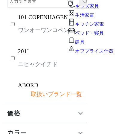
テーブル・デスク
キッズ家具
生活家電
101 COPENHAGEN
収納家具
キッチン家電
ワンオーワンコペンハー
パーソナルブース・集中ブース
ベッド・寝具
ゲン
オフィスアクセサリー・備品
建具
201˚
オフプライス什器
インテリア雑貨
ニヒャクイチド
ライト・照明
ガーデン・屋外
ABORD
キッズ家具
取扱いブランド一覧
アボール
生活家電
価格
キッチン家電
ACME Furniture
ベッド・寝具
定価 / 上代 (税抜)
検索
カラー
アクメファニチャー