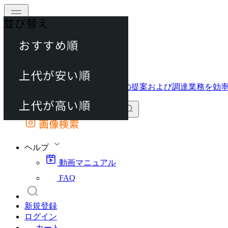
並び替え
40件
おすすめ順
動画マニュアル
80件
FAQ
カート
上代が安い順
120件
上代が高い順
画像検索
外部サイトの商品をカートに追加
他のサイトで見つけた商品ページのURLを貼り付けて、カートに追加できます
ヘルプ
動画マニュアル
FAQ
新規登録
ログイン
カート