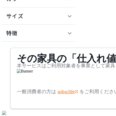
~
建具
オフプライス什器
円
サイズ
ADAL
幅
アダル
検索
特徴
~
ADAL TOTAL INTERIOR
mm
サステナビリティ商品
COLLECTION
その家具の「仕入れ
奥行
検索
アダルトータルインテリ
アコレクション
~
本サービスはご利用対象者を事業として家具
ADRS
mm
高さ
検索
アドレス
一般消費者の方は
subsclife
をご利用くださ
~
AICO
mm
座面高
検索
アイコ