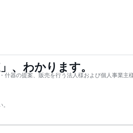
値」、わかります。
・什器の提案、販売を行う法人様および個人事業主
い。