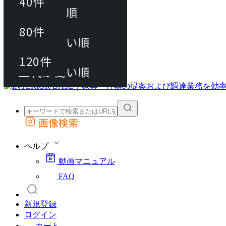
40件
おすすめ順
80件
80件
上代が安い順
動画マニュアル
120件
120件
FAQ
カート
上代が高い順
画像検索
外部サイトの商品をカートに追加
他のサイトで見つけた商品ページのURLを貼り付けて、カートに追加できます
ヘルプ
動画マニュアル
FAQ
新規登録
ログイン
カート