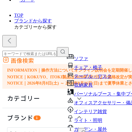
TOP
ブランドから探す
カテゴリーから探す
ソファ
画像検索
外部サイトの商品をカートに追加
チェア・椅子
他のサイトで見つけた商品ページのURLを貼り付けて、カートに追加できます
INFORMATION｜操作方法についてオンライン説明会を定期開催
テーブル・デスク
NOTICE｜KOKUYO、ITOKI製品は2026年7月1日より価
NOTICE｜2026年8月8日(土) ～ 2026年8月16日(日)まで夏季休
収納家具
パーソナルブース・集中ブ
カテゴリー
オフィスアクセサリー・備
インテリア雑貨
ライト・照明
ブランド
1
ライト・照明
ソファ
ガーデン・屋外