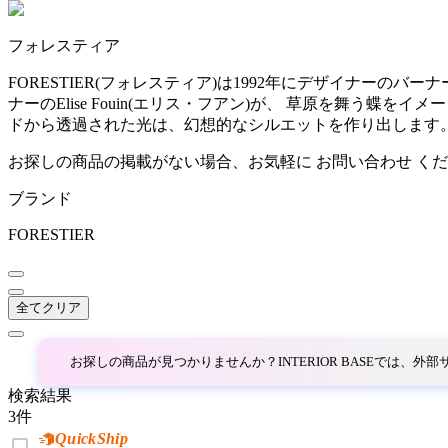
~
フォレスティア
AINX
mm
FORESTIER(フォレスティア)は1992年にデザイナーのバ
ナーのElise Fouin(エリス・フアン)が、 草原を舞う蝶を
アイネクス
ドから透過された光は、幻想的なシルエットを作り出します
お探しの商品の掲載がない場合、お気軽に
お問い合わせ
くだ
aluna
ブランド
アルナ
FORESTIER
Andreu World
全てクリア
アンドリューワールド
お探しの商品が見つかりませんか？INTERIOR BASEでは、
検索結果
ANONIMA CASTELLI
3
件
QuickShip