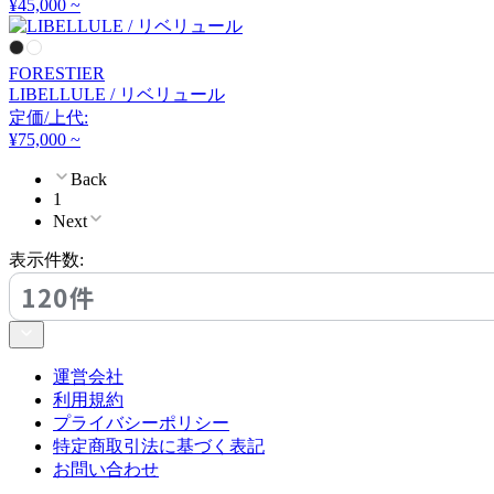
¥45,000 ~
アーメット
FORESTIER
ART WORK STUDIO
LIBELLULE / リベリュール
定価/上代:
アートワークスタジオ
¥75,000 ~
Back
1
artek
Next
表示件数:
アルテック
120件
Artemide
運営会社
アルテミデ
利用規約
プライバシーポリシー
特定商取引法に基づく表記
ARUNAi
お問い合わせ