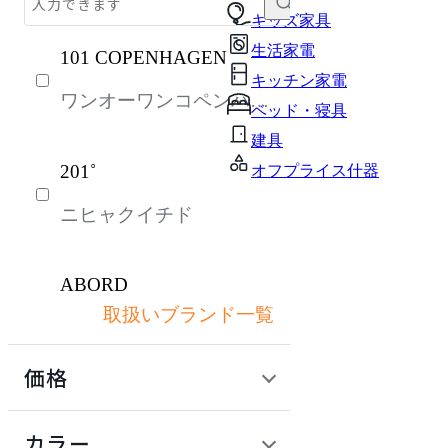
チェア・椅子
キッズ家具
生活家電
101 COPENHAGEN
テーブル・デスク
キッチン家電
ワンオーワンコペンハー
収納家具
ベッド・寝具
ゲン
パーソナルブース・集中ブース
建具
201˚
オフプライス什器
オフィスアクセサリー・備品
ニヒャクイチド
インテリア雑貨
ガーデン・屋外
ABORD
キッズ家具
取扱いブランド一覧
アボール
生活家電
価格
キッチン家電
ACME Furniture
ベッド・寝具
定価 / 上代 (税抜)
検索
カラー
アクメファニチャー