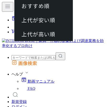
おすすめ順
80件
上代が安い順
動画マニュアル
120件
FAQ
カート
上代が高い順
画像検索
外部サイトの商品をカートに追加
他のサイトで見つけた商品ページのURLを貼り付けて、カートに追加できます
ヘルプ
動画マニュアル
FAQ
新規登録
ログイン