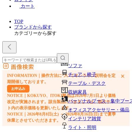
カート
TOP
ブランドから探す
カテゴリーから探す
画像検索
ソファ
外部サイトの商品をカートに追加
チェア・椅子
×
INFORMATION｜操作方法についてオンライン説明会を定
他のサイトで見つけた商品ページのURLを貼り付けて、カートに追加できます
期開催しております。
テーブル・デスク
お申込み
収納家具
NOTICE｜KOKUYO、ITOKI製品は2026年7月1日より価格
パーソナルブース・集中ブー
改定が実施されます。該当製品につきましては、順次サイ
ト内の表示価格を更新いたします。
オフィスアクセサリー・備品
NOTICE｜2026年8月8日(土) ～ 2026年8月16日(日)まで夏季
インテリア雑貨
休業とさせていただきます。
ライト・照明