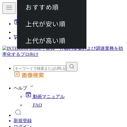
おすすめ順
80件
上代が安い順
動画マニュアル
120件
FAQ
カート
上代が高い順
画像検索
外部サイトの商品をカートに追加
他のサイトで見つけた商品ページのURLを貼り付けて、カートに追加できます
ヘルプ
動画マニュアル
FAQ
新規登録
ログイン