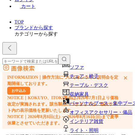
カート
TOP
ブランドから探す
カテゴリーから探す
画像検索
ソファ
外部サイトの商品をカートに追加
チェア・椅子
×
INFORMATION｜操作方法についてオンライン説明会を定
他のサイトで見つけた商品ページのURLを貼り付けて、カートに追加できます
期開催しております。
テーブル・デスク
お申込み
収納家具
NOTICE｜KOKUYO、ITOKI製品は2026年7月1日より価格
パーソナルブース・集中ブー
改定が実施されます。該当製品につきましては、順次サイ
ト内の表示価格を更新いたします。
オフィスアクセサリー・備品
NOTICE｜2026年8月8日(土) ～ 2026年8月16日(日)まで夏季
インテリア雑貨
休業とさせていただきます。
ライト・照明