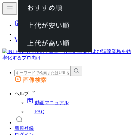
おすすめ順
80件
上代が安い順
動画マニュアル
120件
FAQ
カート
上代が高い順
画像検索
外部サイトの商品をカートに追加
他のサイトで見つけた商品ページのURLを貼り付けて、カートに追加できます
ヘルプ
動画マニュアル
FAQ
新規登録
ログイン