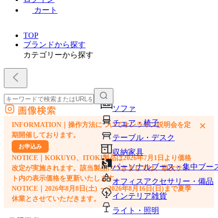
カート
TOP
ブランドから探す
カテゴリーから探す
画像検索
ソファ
外部サイトの商品をカートに追加
チェア・椅子
×
INFORMATION｜操作方法についてオンライン説明会を定
他のサイトで見つけた商品ページのURLを貼り付けて、カートに追加できます
期開催しております。
テーブル・デスク
お申込み
収納家具
NOTICE｜KOKUYO、ITOKI製品は2026年7月1日より価格
パーソナルブース・集中ブー
改定が実施されます。該当製品につきましては、順次サイ
ト内の表示価格を更新いたします。
オフィスアクセサリー・備品
NOTICE｜2026年8月8日(土) ～ 2026年8月16日(日)まで夏季
インテリア雑貨
休業とさせていただきます。
ライト・照明