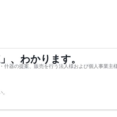
値」、わかります。
・什器の提案、販売を行う法人様および個人事業主
い。