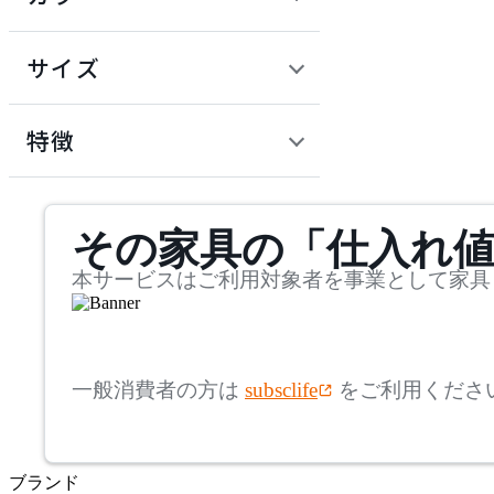
~
建具
オフプライス什器
円
サイズ
ADAL
幅
アダル
検索
特徴
~
ADAL TOTAL INTERIOR
mm
サステナビリティ商品
COLLECTION
その家具の「仕入れ
奥行
検索
アダルトータルインテリ
アコレクション
~
本サービスはご利用対象者を事業として家具
ADRS
mm
高さ
検索
アドレス
一般消費者の方は
subsclife
をご利用くださ
~
AICO
mm
ブランド
座面高
検索
アイコ