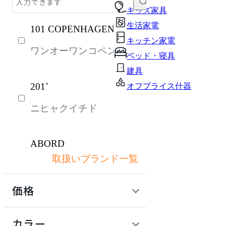
テーブル・デスク
キッズ家具
生活家電
101 COPENHAGEN
収納家具
キッチン家電
ワンオーワンコペンハー
パーソナルブース・集中ブース
ベッド・寝具
ゲン
オフィスアクセサリー・備品
建具
201˚
オフプライス什器
インテリア雑貨
ニヒャクイチド
ライト・照明
ガーデン・屋外
ABORD
キッズ家具
取扱いブランド一覧
アボール
生活家電
価格
キッチン家電
ACME Furniture
ベッド・寝具
定価 / 上代 (税抜)
検索
カラー
アクメファニチャー