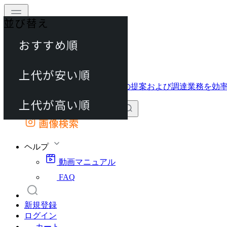
並び替え
40件
おすすめ順
動画マニュアル
80件
FAQ
カート
上代が安い順
120件
上代が高い順
画像検索
外部サイトの商品をカートに追加
他のサイトで見つけた商品ページのURLを貼り付けて、カートに追加できます
ヘルプ
動画マニュアル
FAQ
新規登録
ログイン
カート