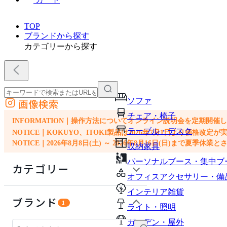
TOP
ブランドから探す
カテゴリーから探す
ソファ
画像検索
外部サイトの商品をカートに追加
チェア・椅子
他のサイトで見つけた商品ページのURLを貼り付けて、カートに追加できます
INFORMATION｜操作方法についてオンライン説明会を定期開催
テーブル・デスク
NOTICE｜KOKUYO、ITOKI製品は2026年7月1日より価
NOTICE｜2026年8月8日(土) ～ 2026年8月16日(日)まで夏季休
収納家具
パーソナルブース・集中ブ
カテゴリー
オフィスアクセサリー・備
インテリア雑貨
ソファ
ブランド
1
ライト・照明
チェア・椅子
ガーデン・屋外