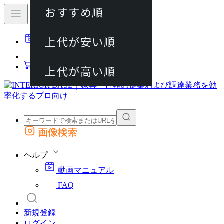
おすすめ順
80件
上代が安い順
動画マニュアル
120件
FAQ
カート
上代が高い順
画像検索
外部サイトの商品をカートに追加
他のサイトで見つけた商品ページのURLを貼り付けて、カートに追加できます
ヘルプ
動画マニュアル
FAQ
新規登録
ログイン