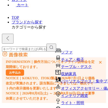
カート
TOP
ブランドから探す
カテゴリーから探す
ソファ
画像検索
外部サイトの商品をカートに追加
チェア・椅子
×
INFORMATION｜操作方法についてオンライン説明会を定
他のサイトで見つけた商品ページのURLを貼り付けて、カートに追加できます
テーブル・デスク
期開催しております。
お申込み
収納家具
NOTICE｜KOKUYO、ITOKI製品は2026年7月1日より価格
パーソナルブース・集中ブ
改定が実施されます。該当製品につきましては、順次サイ
オフィスアクセサリー・備
ト内の表示価格を更新いたします。
NOTICE｜2026年8月8日(土) ～ 2026年8月16日(日)まで夏季
インテリア雑貨
休業とさせていただきます。
ライト・照明