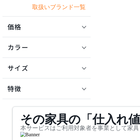
取扱いブランド一覧
アズマヤ
価格
DCW éditions
定価 / 上代 (税抜)
検索
カラー
ディーシーダブリューエ
~
ディションズ
円
サイズ
DI CLASSE
幅
ディクラッセ
検索
特徴
~
DUENDE
mm
サステナビリティ商品
その家具の「仕入れ
奥行
検索
デュエンデ
~
本サービスはご利用対象者を事業として家具
EXARM