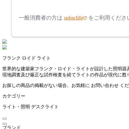
mm
高さ
検索
エグザーム
一般消費者の方は
subsclife
をご利用くださ
~
FLOS
mm
座面高
検索
フロス
~
フランク ロイド ライト
Frank Lloyd Wright
mm
世界的な建築家フランク・ロイド・ライトが設計した照明器具
現地調査及び厳正な試作検査を経てライトの作品が現代に甦
フランク ロイド ライト
お探しの商品の掲載がない場合、お気軽に
お問い合わせ
くだ
カテゴリー
FRITZ HANSEN
ライト・照明
デスクライト
フリッツハンセン
ブランド