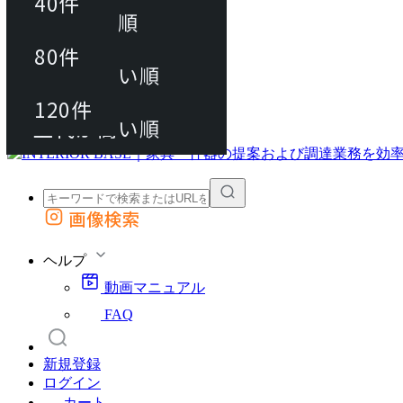
40件
おすすめ順
80件
80件
上代が安い順
動画マニュアル
120件
120件
FAQ
カート
上代が高い順
画像検索
外部サイトの商品をカートに追加
他のサイトで見つけた商品ページのURLを貼り付けて、カートに追加できます
ヘルプ
動画マニュアル
FAQ
新規登録
ログイン
カート