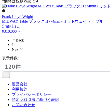
*価格は税抜表記です
OKAMURA
オカムラ
Frank Lloyd Wright
MIDWAY Table ブラック H774mm / ミッドウェイ テーブル
定価/上代:
PENTA
¥310,000 ~
Back
ペンタ
1
Next
表示件数:
Tom Dixon.
120件
トム・ディクソン
運営会社
UCHIDA
利用規約
プライバシーポリシー
ウチダ
特定商取引法に基づく表記
お問い合わせ