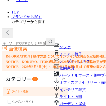
TOP
ブランドから探す
カテゴリーから探す
ソファ
画像検索
外部サイトの商品をカートに追加
チェア・椅子
他のサイトで見つけた商品ページのURLを貼り付けて、カートに追加できます
INFORMATION｜操作方法についてオンライン説明会を定期開催
テーブル・デスク
NOTICE｜KOKUYO、ITOKI製品は2026年7月1日より価
NOTICE｜2026年8月8日(土) ～ 2026年8月16日(日)まで夏季休
収納家具
パーソナルブース・集中ブ
カテゴリー
1
オフィスアクセサリー・備
インテリア雑貨
×
ライト・照明
ライト・照明
ペンダントライト
ガーデン・屋外