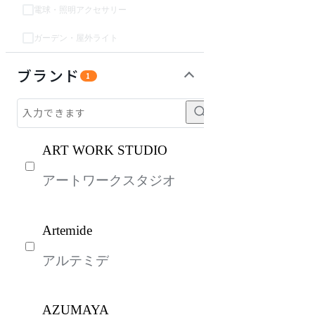
電球・照明アクセサリー
ガーデン・屋外ライト
ソファ
チェア・椅子
テーブル・デスク
収納家具
パーソナルブース・集中ブース
オフィスアクセサリー・備品
インテリア雑貨
ガーデン・屋外
キッズ家具
生活家電
キッチン家電
ベッド・寝具
建具
オフプライス什器
ブランド
1
ART WORK STUDIO
アートワークスタジオ
Artemide
アルテミデ
AZUMAYA