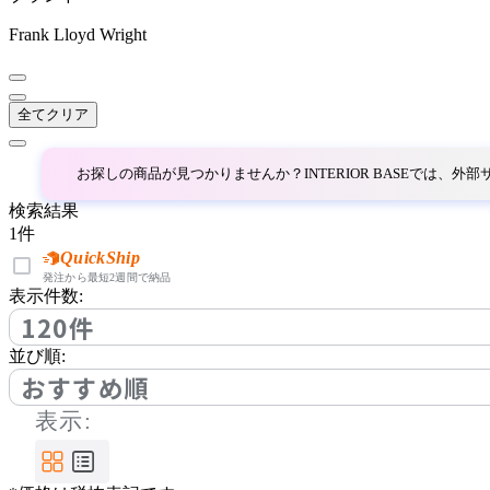
HAY
Frank Lloyd Wright
ヘイ
全てクリア
IDÉE
お探しの商品が見つかりませんか？INTERIOR BASEでは、
イデー
検索結果
1
件
ITOKI
QuickShip
発注から最短2週間で納品
表示件数:
イトーキ
120件
並び順:
NAIKI
おすすめ順
表示:
ナイキ