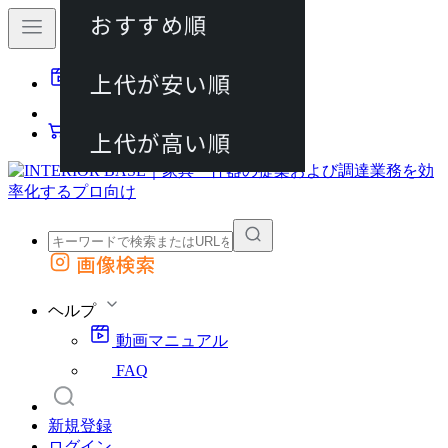
おすすめ順
80件
上代が安い順
動画マニュアル
120件
FAQ
カート
上代が高い順
画像検索
外部サイトの商品をカートに追加
他のサイトで見つけた商品ページのURLを貼り付けて、カートに追加できます
ヘルプ
動画マニュアル
FAQ
新規登録
ログイン