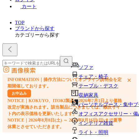
カート
TOP
ブランドから探す
カテゴリーから探す
ソファ
画像検索
外部サイトの商品をカートに追加
チェア・椅子
×
INFORMATION｜操作方法についてオンライン説明会を定
他のサイトで見つけた商品ページのURLを貼り付けて、カートに追加できます
テーブル・デスク
期開催しております。
お申込み
収納家具
NOTICE｜KOKUYO、ITOKI製品は2026年7月1日より価格
パーソナルブース・集中ブ
改定が実施されます。該当製品につきましては、順次サイ
オフィスアクセサリー・備
ト内の表示価格を更新いたします。
NOTICE｜2026年8月8日(土) ～ 2026年8月16日(日)まで夏季
インテリア雑貨
休業とさせていただきます。
ライト・照明