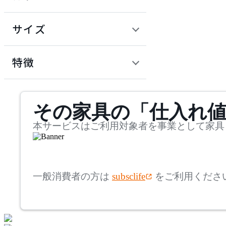
~
アコレクション
円
サイズ
ARIAKE
幅
アリアケ
検索
特徴
~
artek
mm
サステナビリティ商品
その家具の「仕入れ
奥行
検索
アルテック
~
本サービスはご利用対象者を事業として家具
AZUMAYA
mm
高さ
検索
アズマヤ
一般消費者の方は
subsclife
をご利用くださ
~
bellacontte
mm
座面高
検索
ベラコンテ