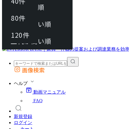
40件
おすすめ順
80件
80件
上代が安い順
動画マニュアル
120件
120件
FAQ
カート
上代が高い順
画像検索
外部サイトの商品をカートに追加
他のサイトで見つけた商品ページのURLを貼り付けて、カートに追加できます
ヘルプ
動画マニュアル
FAQ
新規登録
ログイン
カート