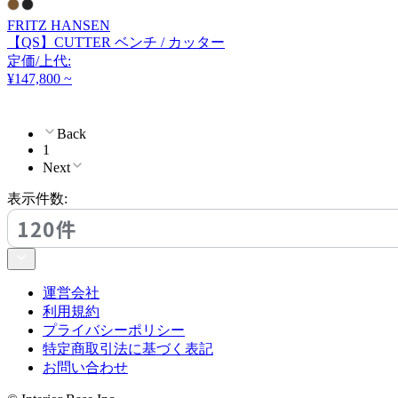
クラッシュクラッシュプ
FRITZ HANSEN
ロジェクト
【QS】CUTTER ベンチ / カッター
定価/上代:
DULTON
¥147,800 ~
ダルトン
Back
1
Next
EDDA
表示件数:
エッダ
120件
extremis
運営会社
エクストレミス
利用規約
プライバシーポリシー
特定商取引法に基づく表記
お問い合わせ
FDB Møbler