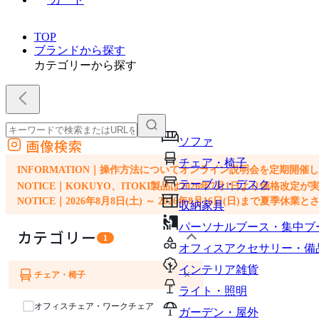
TOP
ブランドから探す
カテゴリーから探す
ソファ
画像検索
外部サイトの商品をカートに追加
チェア・椅子
他のサイトで見つけた商品ページのURLを貼り付けて、カートに追加できます
INFORMATION｜操作方法についてオンライン説明会を定期開催
テーブル・デスク
NOTICE｜KOKUYO、ITOKI製品は2026年7月1日より価
NOTICE｜2026年8月8日(土) ～ 2026年8月16日(日)まで夏季休
収納家具
パーソナルブース・集中ブ
カテゴリー
1
オフィスアクセサリー・備
インテリア雑貨
×
チェア・椅子
ソファ
ライト・照明
オフィスチェア・ワークチェア
ガーデン・屋外