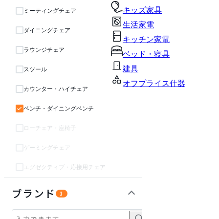
キッズ家具
ミーティングチェア
生活家電
ダイニングチェア
キッチン家電
ラウンジチェア
ベッド・寝具
建具
スツール
オフプライス什器
カウンター・ハイチェア
ベンチ・ダイニングベンチ
ローチェア・座椅子
ゲーミングチェア
エグゼクティブ・応接用チェア
テーブル・デスク
収納家具
オフィスアクセサリー・備品
インテリア雑貨
ライト・照明
ガーデン・屋外
キッズ家具
パーソナルブース・集中ブース
生活家電
キッチン家電
ベッド・寝具
建具
オフプライス什器
ブランド
1