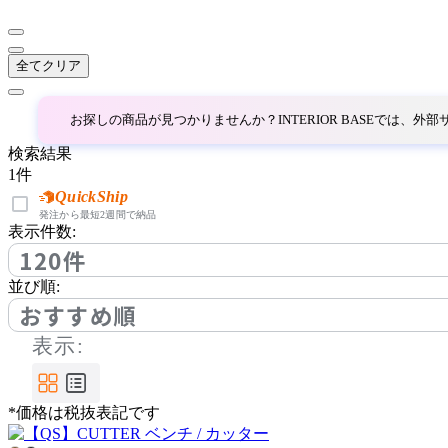
コロス
全てクリア
COMPLEX UNIVERSAL
FURNITURE SUPPLY
コンプレックスユニバー
お探しの商品が見つかりませんか？INTERIOR BASEでは、
サルファニチャーサプラ
検索結果
イ
1
件
CondeHouse
QuickShip
発注から最短2週間で納品
カンディハウス
表示件数:
120件
並び順:
cosine
おすすめ順
コサイン
表示:
CRUSH CRASH PROJECT
*価格は税抜表記です