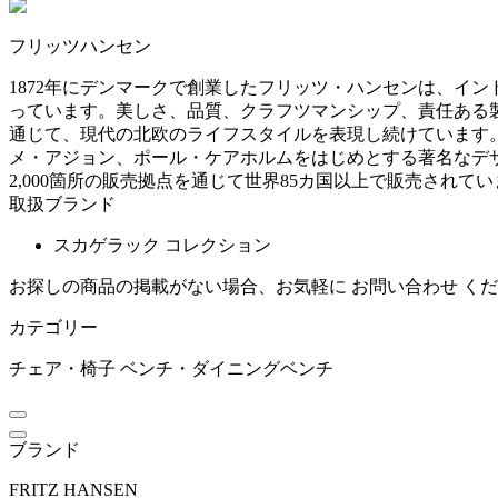
~
フリッツハンセン
BoConcept
mm
1872年にデンマークで創業したフリッツ・ハンセンは、イ
っています。美しさ、品質、クラフツマンシップ、責任ある
ボーコンセプト
通じて、現代の北欧のライフスタイルを表現し続けています
メ・アジョン、ポール・ケアホルムをはじめとする著名なデ
2,000箇所の販売拠点を通じて世界85カ国以上で販売されて
by interiors
取扱ブランド
スカゲラック コレクション
バイインテリアズ
お探しの商品の掲載がない場合、お気軽に
お問い合わせ
くだ
CARBON STOCK FURNI
カテゴリー
TURE
チェア・椅子
ベンチ・ダイニングベンチ
カーボンストックファニ
チャー
ブランド
COLOS
FRITZ HANSEN