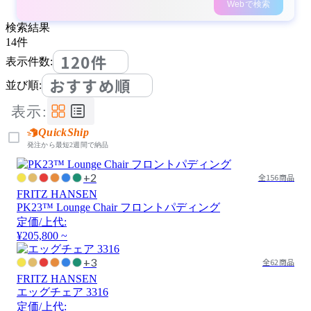
Webで検索
検索結果
14
件
120件
表示件数:
おすすめ順
並び順:
表示:
QuickShip
発注から最短2週間で納品
+2
全156商品
FRITZ HANSEN
PK23™ Lounge Chair フロントパディング
定価/上代:
¥205,800 ~
+3
全62商品
FRITZ HANSEN
エッグチェア 3316
定価/上代: