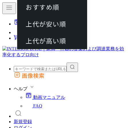
おすすめ順
80件
上代が安い順
動画マニュアル
120件
FAQ
カート
上代が高い順
画像検索
外部サイトの商品をカートに追加
他のサイトで見つけた商品ページのURLを貼り付けて、カートに追加できます
ヘルプ
動画マニュアル
FAQ
新規登録
ログイン