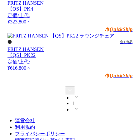
FRITZ HANSEN
【QS】PK4
定価/上代:
¥323,800 ~
QuickShip
全1商品
FRITZ HANSEN
【QS】PK22
定価/上代:
¥616,800 ~
QuickShip
1
運営会社
利用規約
プライバシーポリシー