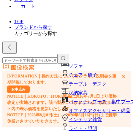
カート
TOP
ブランドから探す
カテゴリーから探す
画像検索
ソファ
外部サイトの商品をカートに追加
チェア・椅子
×
INFORMATION｜操作方法についてオンライン説明会を定
他のサイトで見つけた商品ページのURLを貼り付けて、カートに追加できます
期開催しております。
テーブル・デスク
お申込み
収納家具
NOTICE｜KOKUYO、ITOKI製品は2026年7月1日より価格
パーソナルブース・集中ブー
改定が実施されます。該当製品につきましては、順次サイ
ト内の表示価格を更新いたします。
オフィスアクセサリー・備品
NOTICE｜2026年8月8日(土) ～ 2026年8月16日(日)まで夏季
インテリア雑貨
休業とさせていただきます。
ライト・照明