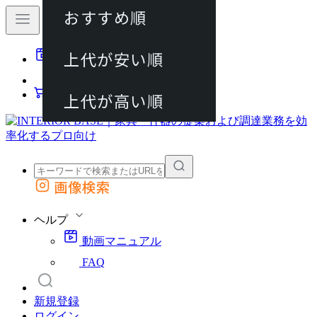
おすすめ順
80件
上代が安い順
動画マニュアル
120件
FAQ
カート
上代が高い順
画像検索
外部サイトの商品をカートに追加
他のサイトで見つけた商品ページのURLを貼り付けて、カートに追加できます
ヘルプ
動画マニュアル
FAQ
新規登録
ログイン