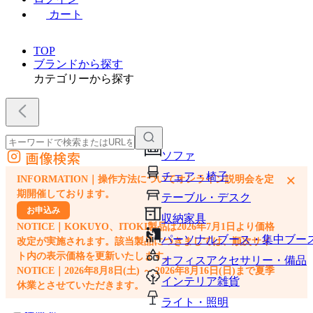
カート
TOP
ブランドから探す
カテゴリーから探す
画像検索
ソファ
外部サイトの商品をカートに追加
チェア・椅子
×
INFORMATION｜操作方法についてオンライン説明会を定
他のサイトで見つけた商品ページのURLを貼り付けて、カートに追加できます
期開催しております。
テーブル・デスク
お申込み
収納家具
NOTICE｜KOKUYO、ITOKI製品は2026年7月1日より価格
パーソナルブース・集中ブー
改定が実施されます。該当製品につきましては、順次サイ
ト内の表示価格を更新いたします。
オフィスアクセサリー・備品
NOTICE｜2026年8月8日(土) ～ 2026年8月16日(日)まで夏季
インテリア雑貨
休業とさせていただきます。
ライト・照明