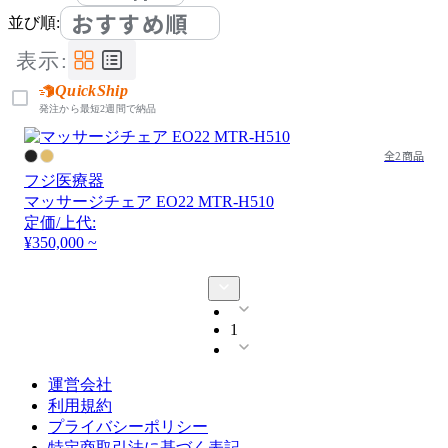
おすすめ順
並び順:
表示:
QuickShip
発注から最短2週間で納品
全2商品
フジ医療器
マッサージチェア EO22 MTR-H510
定価/上代:
¥350,000 ~
1
運営会社
利用規約
プライバシーポリシー
特定商取引法に基づく表記