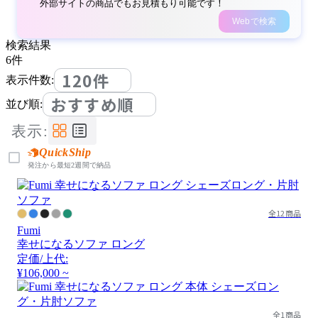
外部サイトの商品でもお見積もり可能です！
Webで検索
検索結果
6
件
120件
表示件数:
おすすめ順
並び順:
表示:
QuickShip
発注から最短2週間で納品
全12商品
Fumi
幸せになるソファ ロング
定価/上代:
¥106,000 ~
全1商品