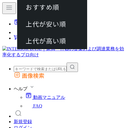
おすすめ順
80件
上代が安い順
動画マニュアル
120件
FAQ
カート
上代が高い順
画像検索
外部サイトの商品をカートに追加
他のサイトで見つけた商品ページのURLを貼り付けて、カートに追加できます
ヘルプ
動画マニュアル
FAQ
新規登録
ログイン