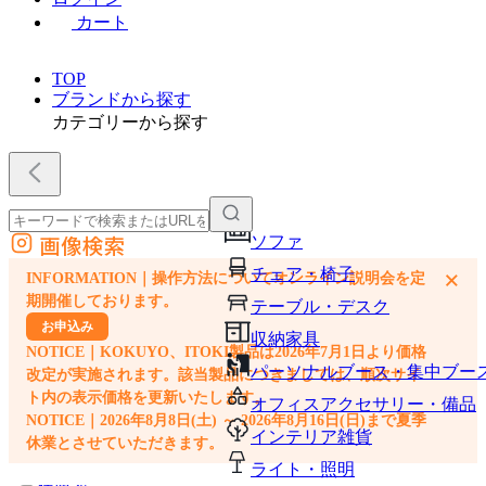
カート
TOP
ブランドから探す
カテゴリーから探す
画像検索
ソファ
外部サイトの商品をカートに追加
チェア・椅子
×
INFORMATION｜操作方法についてオンライン説明会を定
他のサイトで見つけた商品ページのURLを貼り付けて、カートに追加できます
期開催しております。
テーブル・デスク
お申込み
収納家具
NOTICE｜KOKUYO、ITOKI製品は2026年7月1日より価格
パーソナルブース・集中ブー
改定が実施されます。該当製品につきましては、順次サイ
ト内の表示価格を更新いたします。
オフィスアクセサリー・備品
NOTICE｜2026年8月8日(土) ～ 2026年8月16日(日)まで夏季
インテリア雑貨
休業とさせていただきます。
ライト・照明