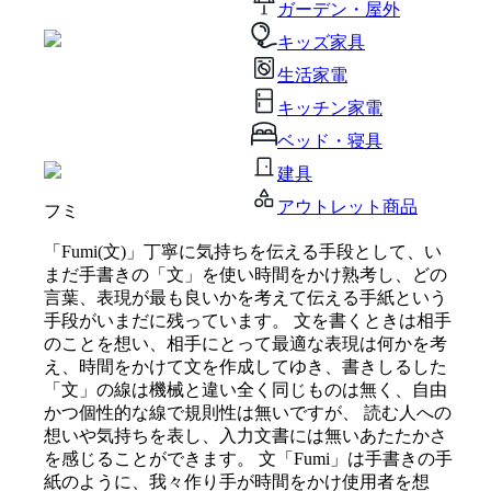
ガーデン・屋外
キッズ家具
生活家電
キッチン家電
ベッド・寝具
建具
アウトレット商品
フミ
「Fumi(文)」丁寧に気持ちを伝える手段として、い
まだ手書きの「文」を使い時間をかけ熟考し、どの
言葉、表現が最も良いかを考えて伝える手紙という
手段がいまだに残っています。 文を書くときは相手
のことを想い、相手にとって最適な表現は何かを考
え、時間をかけて文を作成してゆき、書きしるした
「文」の線は機械と違い全く同じものは無く、自由
かつ個性的な線で規則性は無いですが、 読む人への
想いや気持ちを表し、入力文書には無いあたたかさ
を感じることができます。 文「Fumi」は手書きの手
紙のように、我々作り手が時間をかけ使用者を想