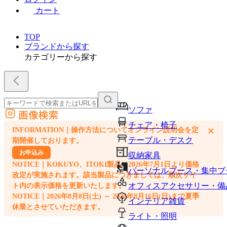
カート
TOP
ブランドから探す
カテゴリーから探す
ソファ
画像検索
外部サイトの商品をカートに追加
チェア・椅子
×
INFORMATION｜操作方法についてオンライン説明会を定
他のサイトで見つけた商品ページのURLを貼り付けて、カートに追加できます
テーブル・デスク
期開催しております。
お申込み
収納家具
NOTICE｜KOKUYO、ITOKI製品は2026年7月1日より価格
パーソナルブース・集中ブ
改定が実施されます。該当製品につきましては、順次サイ
オフィスアクセサリー・備
ト内の表示価格を更新いたします。
NOTICE｜2026年8月8日(土) ～ 2026年8月16日(日)まで夏季
インテリア雑貨
休業とさせていただきます。
ライト・照明