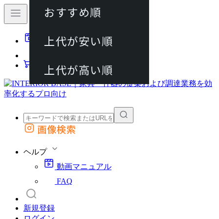
おすすめ順
80件
上代が安い順
動画マニュアル
120件
FAQ
カート
上代が高い順
画像検索
外部サイトの商品をカートに追加
他のサイトで見つけた商品ページのURLを貼り付けて、カートに追加できます
ヘルプ
動画マニュアル
FAQ
新規登録
ログイン