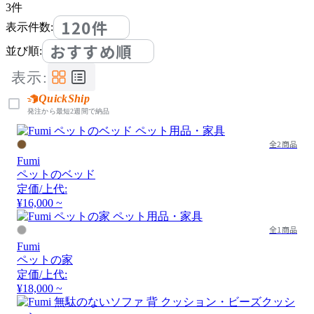
3
件
120件
表示件数:
おすすめ順
並び順:
表示:
QuickShip
発注から最短2週間で納品
全2商品
Fumi
ペットのベッド
定価/上代:
¥16,000 ~
全1商品
Fumi
ペットの家
定価/上代:
¥18,000 ~