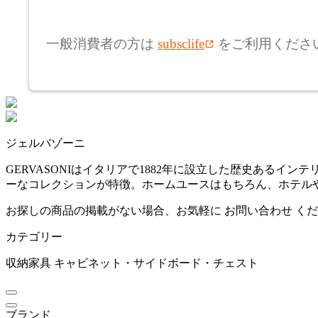
mm
FURNITURE SUPPLY
高さ
検索
コンプレックスユニバー
一般消費者の方は
subsclife
をご利用くださ
サルファニチャーサプラ
~
イ
CondeHouse
mm
座面高
検索
カンディハウス
~
ジェルバゾーニ
CRUSH CRASH PROJECT
mm
GERVASONIはイタリアで1882年に設立した歴史ある
ーなコレクションが特徴。ホームユースはもちろん、ホテル
クラッシュクラッシュプ
ロジェクト
お探しの商品の掲載がない場合、お気軽に
お問い合わせ
くだ
カテゴリー
DULTON
収納家具
キャビネット・サイドボード・チェスト
ダルトン
ブランド