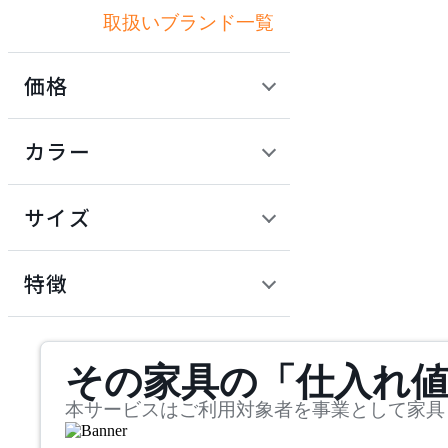
取扱いブランド一覧
アリアケ
価格
ARUNAi
定価 / 上代 (税抜)
検索
カラー
アルナイ
~
円
サイズ
AZUMAYA
幅
アズマヤ
検索
特徴
~
BoConcept
mm
サステナビリティ商品
その家具の「仕入れ
奥行
検索
ボーコンセプト
~
本サービスはご利用対象者を事業として家具
COMPLEX UNIVERSAL