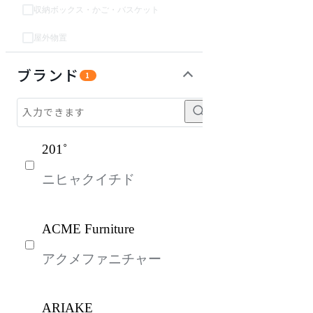
収納ボックス・かご・バスケット
屋外物置
インテリア雑貨
ライト・照明
パーソナルブース・集中ブース
オフィスアクセサリー・備品
ガーデン・屋外
キッズ家具
生活家電
キッチン家電
ベッド・寝具
建具
オフプライス什器
ブランド
1
201˚
ニヒャクイチド
ACME Furniture
アクメファニチャー
ARIAKE