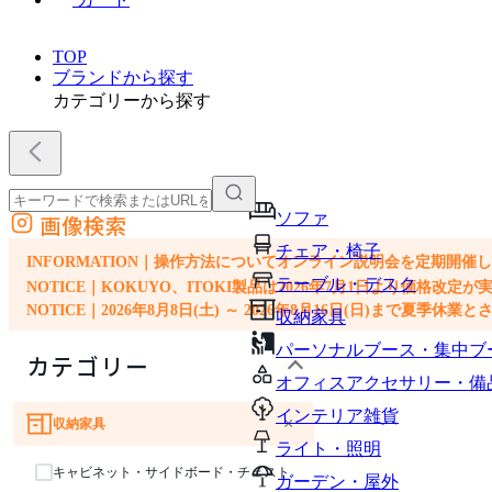
TOP
ブランドから探す
カテゴリーから探す
ソファ
画像検索
外部サイトの商品をカートに追加
チェア・椅子
他のサイトで見つけた商品ページのURLを貼り付けて、カートに追加できます
INFORMATION｜操作方法についてオンライン説明会を定期開催
テーブル・デスク
NOTICE｜KOKUYO、ITOKI製品は2026年7月1日より価
NOTICE｜2026年8月8日(土) ～ 2026年8月16日(日)まで夏季休
収納家具
パーソナルブース・集中ブ
カテゴリー
オフィスアクセサリー・備
インテリア雑貨
×
収納家具
ソファ
チェア・椅子
テーブル・デスク
ライト・照明
キャビネット・サイドボード・チェスト
ガーデン・屋外