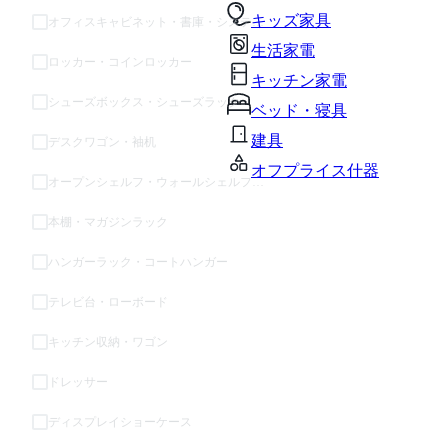
キッズ家具
オフィスキャビネット・書庫・システム収納
生活家電
ロッカー・コインロッカー
キッチン家電
シューズボックス・シューズラック
ベッド・寝具
建具
デスクワゴン・袖机
オフプライス什器
オープンシェルフ・ウォールシェルフ・ラック
本棚・マガジンラック
ハンガーラック・コートハンガー
テレビ台・ローボード
キッチン収納・ワゴン
ドレッサー
ディスプレイショーケース