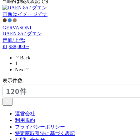
*価格は税抜表記です
FRITZ HANSEN
画像はイメージです
フリッツハンセン
GERVASONI
DAEN 85 / ダエン
GERVASONI
定価/上代:
¥1,988,000 ~
ジェルバゾーニ
Back
1
Next
GUBI
表示件数:
グビ
120件
HAY
運営会社
利用規約
ヘイ
プライバシーポリシー
特定商取引法に基づく表記
お問い合わせ