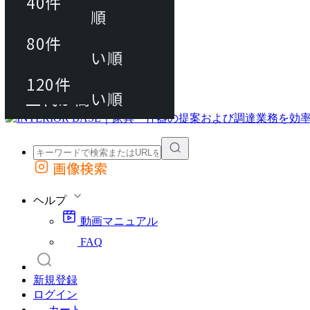
40件
おすすめ順
80件
80件
上代が安い順
動画マニュアル
120件
120件
FAQ
カート
上代が高い順
画像検索
外部サイトの商品をカートに追加
他のサイトで見つけた商品ページのURLを貼り付けて、カートに追加できます
ヘルプ
動画マニュアル
FAQ
新規登録
ログイン
カート