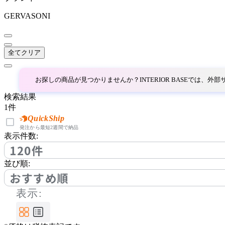
EDDA
GERVASONI
エッダ
全てクリア
ETHNICRAFT
お探しの商品が見つかりませんか？INTERIOR BASEでは、
エスニクラフト
検索結果
1
件
FIS
QuickShip
発注から最短2週間で納品
表示件数:
エフアイエス
120件
並び順:
FLACE
おすすめ順
表示:
フレイス