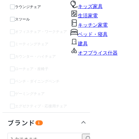
キッズ家具
ラウンジチェア
生活家電
スツール
キッチン家電
オフィスチェア・ワークチェア
ベッド・寝具
建具
ミーティングチェア
オフプライス什器
カウンター・ハイチェア
ローチェア・座椅子
ベンチ・ダイニングベンチ
ゲーミングチェア
エグゼクティブ・応接用チェア
テーブル・デスク
収納家具
インテリア雑貨
ライト・照明
パーソナルブース・集中ブース
オフィスアクセサリー・備品
ガーデン・屋外
キッズ家具
生活家電
キッチン家電
ベッド・寝具
建具
オフプライス什器
ブランド
1