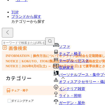
TOP
ブランドから探す
カテゴリーから探す
ソファ
画像検索
外部サイトの商品をカートに追加
チェア・椅子
他のサイトで見つけた商品ページのURLを貼り付けて、カートに追加できます
INFORMATION｜操作方法についてオンライン説明会を定期開催
テーブル・デスク
NOTICE｜KOKUYO、ITOKI製品は2026年7月1日より価
NOTICE｜2026年8月8日(土) ～ 2026年8月16日(日)まで夏季休
収納家具
パーソナルブース・集中ブ
カテゴリー
オフィスアクセサリー・備
インテリア雑貨
×
チェア・椅子
ソファ
ライト・照明
ダイニングチェア
ガーデン・屋外