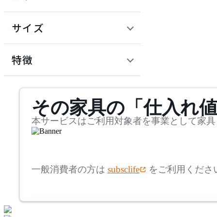
~
円
サイズ
ADAL TOTAL INTERIOR
COLLECTION
幅
アダルトータルインテリ
検索
特徴
アコレクション
~
ADRS
mm
サステナビリティ商品
その家具の「仕入れ
奥行
検索
アドレス
~
本サービスはご利用対象者を事業として家具
Andreu World
mm
高さ
検索
アンドリューワールド
一般消費者の方は
subsclife
をご利用くださ
~
ANONIMA CASTELLI
mm
座面高
検索
アノニマカステッリ