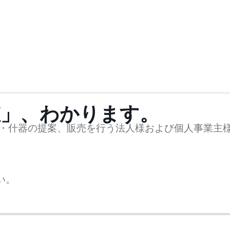
値」、わかります。
・什器の提案、販売を行う法人様および個人事業主
い。