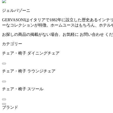
~
ジェルバゾーニ
ARIAKE
mm
GERVASONIはイタリアで1882年に設立した歴史ある
ーなコレクションが特徴。ホームユースはもちろん、ホテル
アリアケ
お探しの商品の掲載がない場合、お気軽に
お問い合わせ
くだ
カテゴリー
arper
チェア・椅子
ダイニングチェア
アルペール
チェア・椅子
ラウンジチェア
artek
アルテック
チェア・椅子
スツール
ARUNAi
ブランド