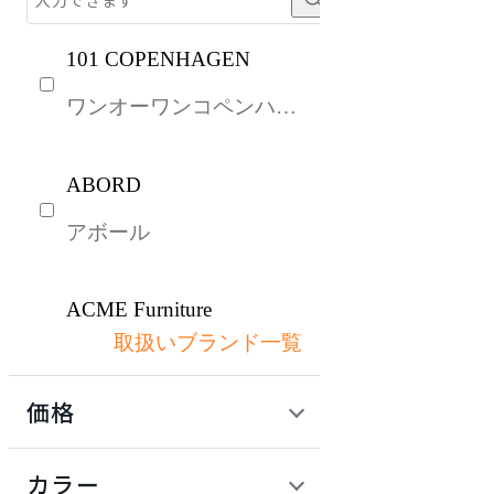
101 COPENHAGEN
ワンオーワンコペンハー
ゲン
ABORD
アボール
ACME Furniture
取扱いブランド一覧
アクメファニチャー
価格
ADAL
定価 / 上代 (税抜)
検索
カラー
アダル