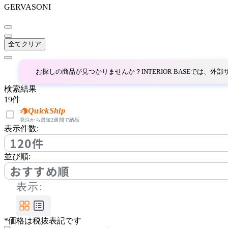
アルナイ
GERVASONI
AZUMAYA
全てクリア
アズマヤ
お探しの商品が見つかりませんか？INTERIOR BASEでは、
検索結果
bellacontte
19
件
QuickShip
ベラコンテ
発注から最短2週間で納品
表示件数:
120件
BoConcept
並び順:
おすすめ順
ボーコンセプト
表示:
bogaerts label
*価格は税抜表記です