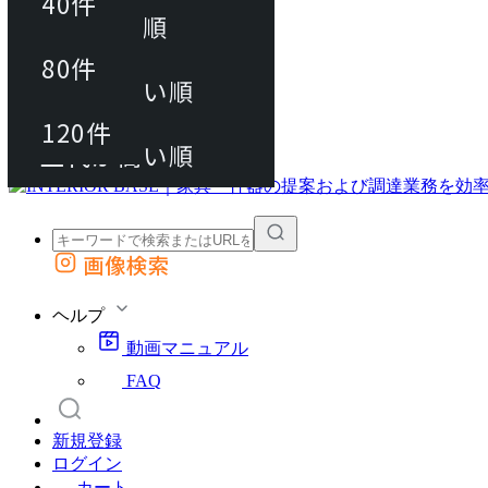
40件
おすすめ順
80件
80件
上代が安い順
動画マニュアル
120件
120件
FAQ
カート
上代が高い順
画像検索
外部サイトの商品をカートに追加
他のサイトで見つけた商品ページのURLを貼り付けて、カートに追加できます
ヘルプ
動画マニュアル
FAQ
新規登録
ログイン
カート