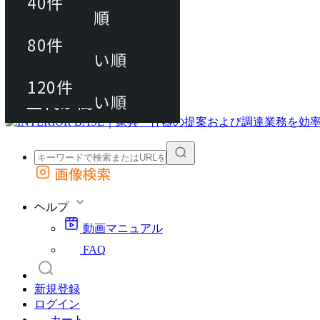
40件
おすすめ順
80件
80件
上代が安い順
動画マニュアル
120件
120件
FAQ
カート
上代が高い順
画像検索
外部サイトの商品をカートに追加
他のサイトで見つけた商品ページのURLを貼り付けて、カートに追加できます
ヘルプ
動画マニュアル
FAQ
新規登録
ログイン
カート