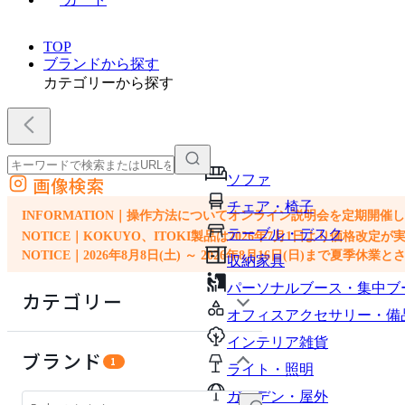
TOP
ブランドから探す
カテゴリーから探す
ソファ
画像検索
外部サイトの商品をカートに追加
チェア・椅子
他のサイトで見つけた商品ページのURLを貼り付けて、カートに追加できます
INFORMATION｜操作方法についてオンライン説明会を定期開催
テーブル・デスク
NOTICE｜KOKUYO、ITOKI製品は2026年7月1日より価
NOTICE｜2026年8月8日(土) ～ 2026年8月16日(日)まで夏季休
収納家具
パーソナルブース・集中ブ
カテゴリー
オフィスアクセサリー・備
インテリア雑貨
ソファ
ブランド
1
ライト・照明
チェア・椅子
ガーデン・屋外