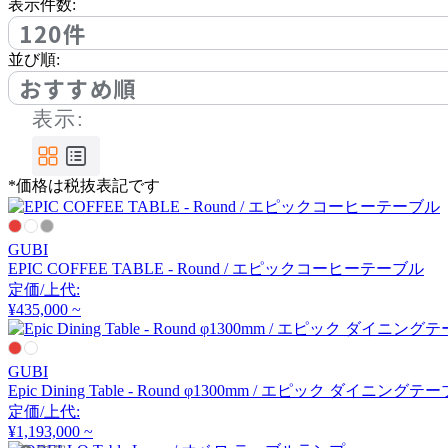
アノニマカステッリ
表示件数:
120件
並び順:
Another Garden
おすすめ順
表示:
アナザーガーデン
*価格は税抜表記です
ARIAKE
アリアケ
GUBI
EPIC COFFEE TABLE - Round / エピックコーヒーテーブル
定価/上代:
arper
¥435,000 ~
アルペール
GUBI
Epic Dining Table - Round φ1300mm / エピック ダイニングテ
定価/上代:
arrmet
¥1,193,000 ~