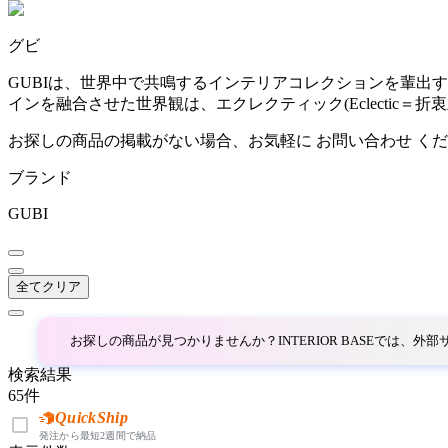
~
グビ
AINX
mm
GUBIは、世界中で共鳴するインテリアコレクションを輩出
インを融合させた世界観は、エクレクティック(Eclectic
アイネクス
お探しの商品の掲載がない場合、お気軽に
お問い合わせ
くだ
ブランド
aluna
GUBI
アルナ
全てクリア
Andreu World
アンドリューワールド
お探しの商品が見つかりませんか？INTERIOR BASEでは、
検索結果
65
件
ANONIMA CASTELLI
QuickShip
発注から最短2週間で納品