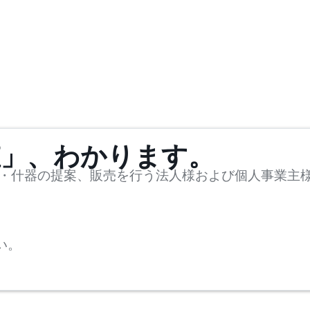
値」、わかります。
・什器の提案、販売を行う法人様および個人事業主
い。