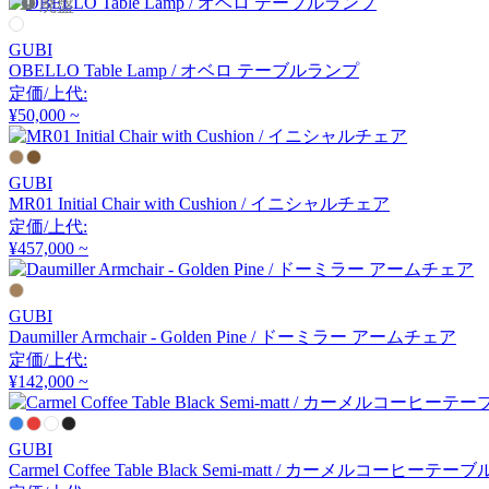
廃盤
アーメット
GUBI
OBELLO Table Lamp / オベロ テーブルランプ
ART WORK STUDIO
定価/上代:
¥50,000 ~
アートワークスタジオ
GUBI
MR01 Initial Chair with Cushion / イニシャルチェア
artek
定価/上代:
¥457,000 ~
アルテック
GUBI
Artemide
Daumiller Armchair - Golden Pine / ドーミラー アームチェア
定価/上代:
¥142,000 ~
アルテミデ
GUBI
ARUNAi
Carmel Coffee Table Black Semi-matt / カーメルコーヒーテーブ