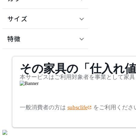
~
建具
オフプライス什器
円
サイズ
ADAL
幅
アダル
検索
特徴
~
ADAL TOTAL INTERIOR
mm
サステナビリティ商品
COLLECTION
その家具の「仕入れ
奥行
検索
アダルトータルインテリ
アコレクション
~
本サービスはご利用対象者を事業として家具
ADRS
mm
高さ
検索
アドレス
一般消費者の方は
subsclife
をご利用くださ
~
AICO
mm
座面高
検索
アイコ