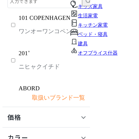
テーブル・デスク
キッズ家具
生活家電
101 COPENHAGEN
収納家具
キッチン家電
ワンオーワンコペンハー
インテリア雑貨
ベッド・寝具
ゲン
ライト・照明
建具
201˚
オフプライス什器
ガーデン・屋外
ニヒャクイチド
パーソナルブース・集中ブース
オフィスアクセサリー・備品
ABORD
キッズ家具
取扱いブランド一覧
アボール
生活家電
価格
キッチン家電
ACME Furniture
ベッド・寝具
定価 / 上代 (税抜)
検索
カラー
アクメファニチャー