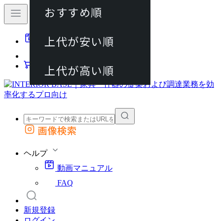
おすすめ順
80件
上代が安い順
動画マニュアル
120件
FAQ
カート
上代が高い順
画像検索
外部サイトの商品をカートに追加
他のサイトで見つけた商品ページのURLを貼り付けて、カートに追加できます
ヘルプ
動画マニュアル
FAQ
新規登録
ログイン