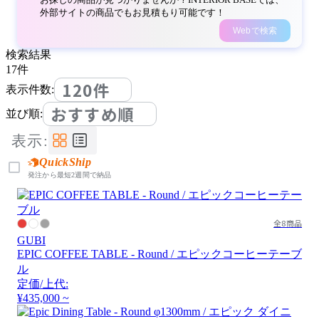
外部サイトの商品でもお見積もり可能です！
Webで検索
検索結果
17
件
120件
表示件数:
おすすめ順
並び順:
表示:
QuickShip
発注から最短2週間で納品
全8商品
GUBI
EPIC COFFEE TABLE - Round / エピックコーヒーテーブ
ル
定価/上代:
¥435,000 ~