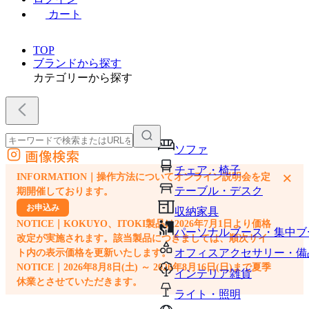
カート
TOP
ブランドから探す
カテゴリーから探す
ソファ
画像検索
外部サイトの商品をカートに追加
チェア・椅子
×
INFORMATION｜操作方法についてオンライン説明会を定
他のサイトで見つけた商品ページのURLを貼り付けて、カートに追加できます
テーブル・デスク
期開催しております。
お申込み
収納家具
NOTICE｜KOKUYO、ITOKI製品は2026年7月1日より価格
パーソナルブース・集中ブ
改定が実施されます。該当製品につきましては、順次サイ
オフィスアクセサリー・備
ト内の表示価格を更新いたします。
NOTICE｜2026年8月8日(土) ～ 2026年8月16日(日)まで夏季
インテリア雑貨
休業とさせていただきます。
ライト・照明