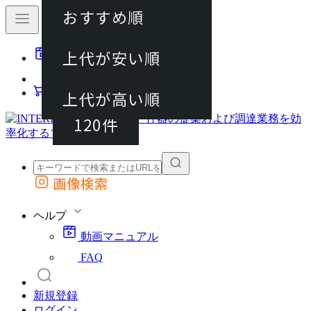
おすすめ順
40件
上代が安い順
動画マニュアル
80件
FAQ
カート
上代が高い順
120件
画像検索
外部サイトの商品をカートに追加
他のサイトで見つけた商品ページのURLを貼り付けて、カートに追加できます
ヘルプ
動画マニュアル
FAQ
新規登録
ログイン