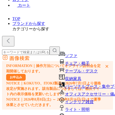
カート
TOP
ブランドから探す
カテゴリーから探す
ソファ
画像検索
外部サイトの商品をカートに追加
チェア・椅子
×
INFORMATION｜操作方法についてオンライン説明会を定
他のサイトで見つけた商品ページのURLを貼り付けて、カートに追加できます
テーブル・デスク
期開催しております。
お申込み
収納家具
NOTICE｜KOKUYO、ITOKI製品は2026年7月1日より価格
パーソナルブース・集中ブ
改定が実施されます。該当製品につきましては、順次サイ
オフィスアクセサリー・備
ト内の表示価格を更新いたします。
NOTICE｜2026年8月8日(土) ～ 2026年8月16日(日)まで夏季
インテリア雑貨
休業とさせていただきます。
ライト・照明