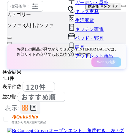
ガーデン・屋外
検索条件：
検索条件をクリア
キッズ家具
カテゴリー
生活家電
ソファ
3人掛けソファ
キッチン家電
ベッド・寝具
建具
お探しの商品が見つかりませんか？INTERIOR BASEでは、
外部サイトの商品でもお見積もり可能です！
アウトレット商品
Webで検索
検索結果
411
件
120件
表示件数:
おすすめ順
並び順:
表示:
QuickShip
発注から最短2週間で納品