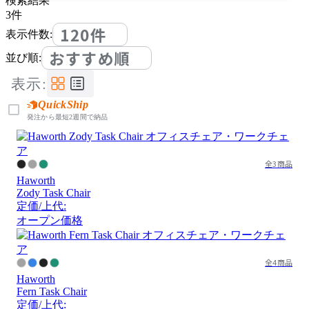
検索結果
3
件
120件
表示件数:
おすすめ順
並び順:
表示:
QuickShip
発注から最短2週間で納品
全3商品
Haworth
Zody Task Chair
定価/上代:
オープン価格
全4商品
Haworth
Fern Task Chair
定価/上代: