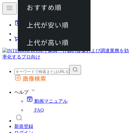
おすすめ順
80件
上代が安い順
動画マニュアル
120件
FAQ
カート
上代が高い順
画像検索
外部サイトの商品をカートに追加
他のサイトで見つけた商品ページのURLを貼り付けて、カートに追加できます
ヘルプ
動画マニュアル
FAQ
新規登録
ログイン