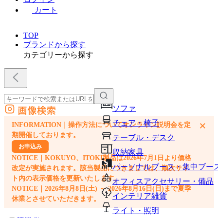
カート
TOP
ブランドから探す
カテゴリーから探す
画像検索
ソファ
外部サイトの商品をカートに追加
チェア・椅子
×
INFORMATION｜操作方法についてオンライン説明会を定
他のサイトで見つけた商品ページのURLを貼り付けて、カートに追加できます
期開催しております。
テーブル・デスク
お申込み
収納家具
NOTICE｜KOKUYO、ITOKI製品は2026年7月1日より価格
パーソナルブース・集中ブー
改定が実施されます。該当製品につきましては、順次サイ
ト内の表示価格を更新いたします。
オフィスアクセサリー・備品
NOTICE｜2026年8月8日(土) ～ 2026年8月16日(日)まで夏季
インテリア雑貨
休業とさせていただきます。
ライト・照明