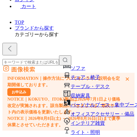
カート
TOP
ブランドから探す
カテゴリーから探す
画像検索
ソファ
外部サイトの商品をカートに追加
チェア・椅子
×
INFORMATION｜操作方法についてオンライン説明会を定
他のサイトで見つけた商品ページのURLを貼り付けて、カートに追加できます
期開催しております。
テーブル・デスク
お申込み
収納家具
NOTICE｜KOKUYO、ITOKI製品は2026年7月1日より価格
パーソナルブース・集中ブー
改定が実施されます。該当製品につきましては、順次サイ
ト内の表示価格を更新いたします。
オフィスアクセサリー・備品
NOTICE｜2026年8月8日(土) ～ 2026年8月16日(日)まで夏季
インテリア雑貨
休業とさせていただきます。
ライト・照明