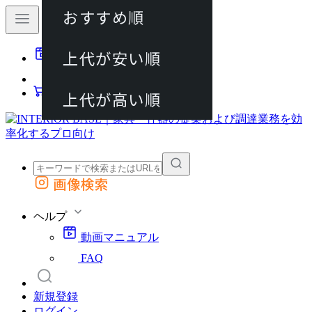
おすすめ順
80件
上代が安い順
動画マニュアル
120件
FAQ
カート
上代が高い順
画像検索
外部サイトの商品をカートに追加
他のサイトで見つけた商品ページのURLを貼り付けて、カートに追加できます
ヘルプ
動画マニュアル
FAQ
新規登録
ログイン