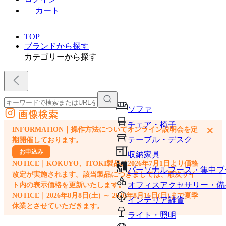
カート
TOP
ブランドから探す
カテゴリーから探す
ソファ
画像検索
外部サイトの商品をカートに追加
チェア・椅子
×
INFORMATION｜操作方法についてオンライン説明会を定
他のサイトで見つけた商品ページのURLを貼り付けて、カートに追加できます
テーブル・デスク
期開催しております。
お申込み
収納家具
NOTICE｜KOKUYO、ITOKI製品は2026年7月1日より価格
パーソナルブース・集中ブ
改定が実施されます。該当製品につきましては、順次サイ
オフィスアクセサリー・備
ト内の表示価格を更新いたします。
NOTICE｜2026年8月8日(土) ～ 2026年8月16日(日)まで夏季
インテリア雑貨
休業とさせていただきます。
ライト・照明