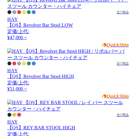
全7商品
HAY
【QS】Revolver Bar Stool LOW
定価/上代:
¥47,000 ~
QuickShip
全7商品
HAY
【QS】Revolver Bar Stool HIGH
定価/上代:
¥51,000 ~
QuickShip
全3商品
HAY
【QS】REY BAR STOOL HIGH
定価/上代: