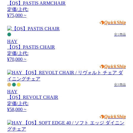
【QS】PASTIS ARMCHAIR
定価/上代:
¥75,000 ~
QuickShip
全1商品
HAY
【QS】PASTIS CHAIR
定価/上代:
¥70,000 ~
QuickShip
全3商品
HAY
【QS】REVOLT CHAIR
定価/上代:
¥58,000 ~
QuickShip