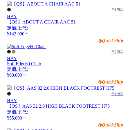
全1商品
HAY
【QS】ABOUT A CHAIR AAC 51
定価/上代:
¥142,000 ~
QuickShip
全2商品
HAY
Soft Edge60 Chair
定価/上代:
¥60,000 ~
QuickShip
全1商品
HAY
【QS】AAS 32 2.0 HIGH BLACK FOOTREST H75
定価/上代:
¥55,000 ~
QuickShip