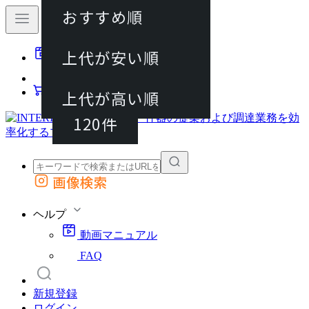
おすすめ順
40件
上代が安い順
動画マニュアル
80件
FAQ
カート
上代が高い順
120件
画像検索
外部サイトの商品をカートに追加
他のサイトで見つけた商品ページのURLを貼り付けて、カートに追加できます
ヘルプ
動画マニュアル
FAQ
新規登録
ログイン