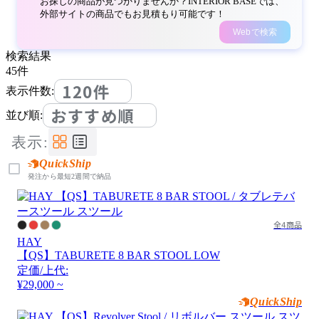
お探しの商品が見つかりませんか？INTERIOR BASEでは、
外部サイトの商品でもお見積もり可能です！
Webで検索
検索結果
45
件
120件
表示件数:
おすすめ順
並び順:
表示:
QuickShip
発注から最短2週間で納品
全4商品
HAY
【QS】TABURETE 8 BAR STOOL LOW
定価/上代:
¥29,000 ~
QuickShip