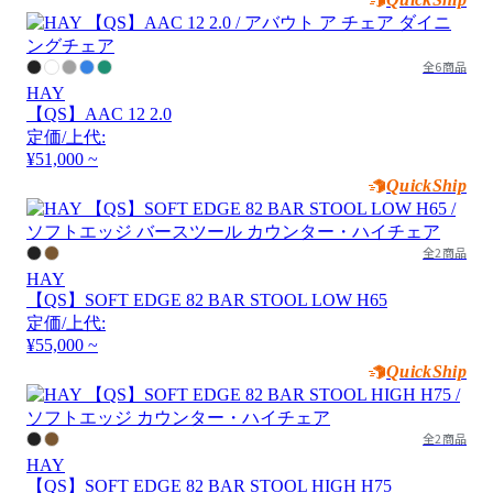
全6商品
HAY
【QS】AAC 12 2.0
定価/上代:
¥51,000 ~
QuickShip
全2商品
HAY
【QS】SOFT EDGE 82 BAR STOOL LOW H65
定価/上代:
¥55,000 ~
QuickShip
全2商品
HAY
【QS】SOFT EDGE 82 BAR STOOL HIGH H75