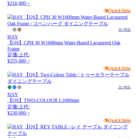
¥216,000 ~
QuickShip
全3商品
HAY
【QS】CPH 30 W1600mm Water-Based Lacquered Oak
Frame
定価/上代:
¥255,000 ~
QuickShip
全3商品
HAY
【QS】TWO-COLOUR L1600mm
定価/上代:
¥230,000 ~
QuickShip