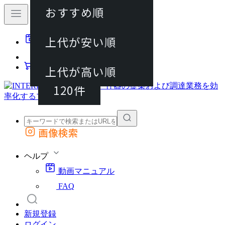
おすすめ順
40件
上代が安い順
動画マニュアル
80件
FAQ
カート
上代が高い順
120件
画像検索
外部サイトの商品をカートに追加
他のサイトで見つけた商品ページのURLを貼り付けて、カートに追加できます
ヘルプ
動画マニュアル
FAQ
新規登録
ログイン