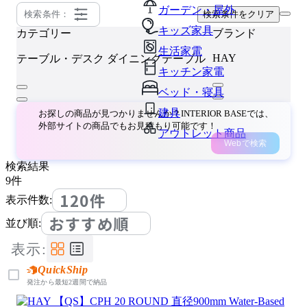
ガーデン・屋外
検索条件：
検索条件をクリア
キッズ家具
カテゴリー
ブランド
生活家電
HAY
テーブル・デスク
ダイニングテーブル
キッチン家電
ベッド・寝具
建具
お探しの商品が見つかりませんか？INTERIOR BASEでは、
外部サイトの商品でもお見積もり可能です！
アウトレット商品
Webで検索
検索結果
9
件
120件
表示件数:
おすすめ順
並び順:
表示:
QuickShip
発注から最短2週間で納品