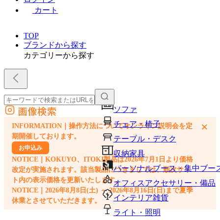
カート
TOP
ブランドから探す
カテゴリーから探す
画像検索
ソファ
外部サイトの商品をカートに追加
チェア・椅子
×
INFORMATION｜操作方法についてオンライン説明会を定
他のサイトで見つけた商品ページのURLを貼り付けて、カートに追加できます
期開催しております。
テーブル・デスク
お申込み
収納家具
NOTICE｜KOKUYO、ITOKI製品は2026年7月1日より価格
パーソナルブース・集中ブー
改定が実施されます。該当製品につきましては、順次サイ
ト内の表示価格を更新いたします。
オフィスアクセサリー・備品
NOTICE｜2026年8月8日(土) ～ 2026年8月16日(日)まで夏季
インテリア雑貨
休業とさせていただきます。
ライト・照明