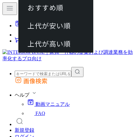
おすすめ順
80件
上代が安い順
動画マニュアル
120件
FAQ
カート
上代が高い順
画像検索
外部サイトの商品をカートに追加
他のサイトで見つけた商品ページのURLを貼り付けて、カートに追加できます
ヘルプ
動画マニュアル
FAQ
新規登録
ログイン