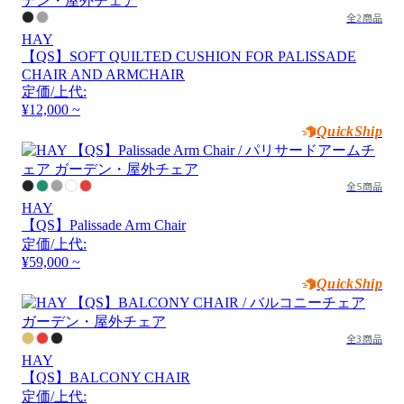
全2商品
HAY
【QS】SOFT QUILTED CUSHION FOR PALISSADE
CHAIR AND ARMCHAIR
定価/上代:
¥12,000 ~
QuickShip
全5商品
HAY
【QS】Palissade Arm Chair
定価/上代:
¥59,000 ~
QuickShip
全3商品
HAY
【QS】BALCONY CHAIR
定価/上代: