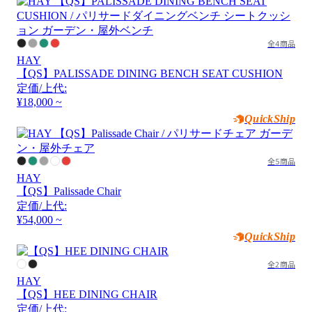
全4商品
HAY
【QS】PALISSADE DINING BENCH SEAT CUSHION
定価/上代:
¥18,000 ~
QuickShip
全5商品
HAY
【QS】Palissade Chair
定価/上代:
¥54,000 ~
QuickShip
全2商品
HAY
【QS】HEE DINING CHAIR
定価/上代: