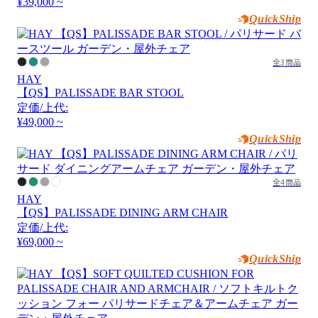
¥39,000 ~
QuickShip
全3商品
HAY
【QS】PALISSADE BAR STOOL
定価/上代:
¥49,000 ~
QuickShip
全4商品
HAY
【QS】PALISSADE DINING ARM CHAIR
定価/上代:
¥69,000 ~
QuickShip