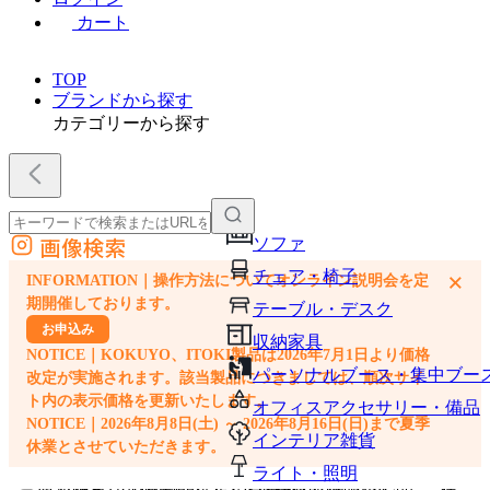
カート
TOP
ブランドから探す
カテゴリーから探す
画像検索
ソファ
外部サイトの商品をカートに追加
チェア・椅子
×
INFORMATION｜操作方法についてオンライン説明会を定
他のサイトで見つけた商品ページのURLを貼り付けて、カートに追加できます
期開催しております。
テーブル・デスク
お申込み
収納家具
NOTICE｜KOKUYO、ITOKI製品は2026年7月1日より価格
パーソナルブース・集中ブー
改定が実施されます。該当製品につきましては、順次サイ
ト内の表示価格を更新いたします。
オフィスアクセサリー・備品
NOTICE｜2026年8月8日(土) ～ 2026年8月16日(日)まで夏季
インテリア雑貨
休業とさせていただきます。
ライト・照明