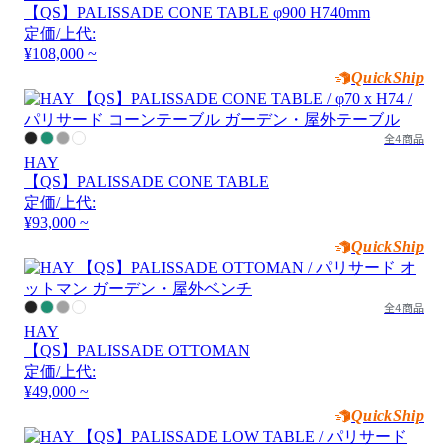
【QS】PALISSADE CONE TABLE φ900 H740mm
定価/上代:
¥108,000 ~
QuickShip
全4商品
HAY
【QS】PALISSADE CONE TABLE
定価/上代:
¥93,000 ~
QuickShip
全4商品
HAY
【QS】PALISSADE OTTOMAN
定価/上代:
¥49,000 ~
QuickShip