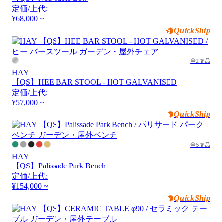
定価/上代:
¥68,000 ~
QuickShip
全2商品
HAY
【QS】HEE BAR STOOL - HOT GALVANISED
定価/上代:
¥57,000 ~
QuickShip
全5商品
HAY
【QS】Palissade Park Bench
定価/上代:
¥154,000 ~
QuickShip