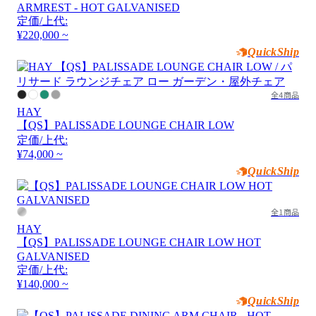
ARMREST - HOT GALVANISED
定価/上代:
¥220,000 ~
QuickShip
全4商品
HAY
【QS】PALISSADE LOUNGE CHAIR LOW
定価/上代:
¥74,000 ~
QuickShip
全1商品
HAY
【QS】PALISSADE LOUNGE CHAIR LOW HOT
GALVANISED
定価/上代:
¥140,000 ~
QuickShip