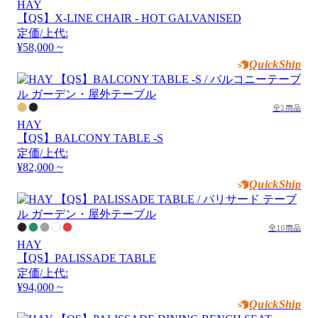
HAY
【QS】X-LINE CHAIR - HOT GALVANISED
定価/上代:
¥58,000 ~
QuickShip
全2商品
HAY
【QS】BALCONY TABLE -S
定価/上代:
¥82,000 ~
QuickShip
全10商品
HAY
【QS】PALISSADE TABLE
定価/上代:
¥94,000 ~
QuickShip