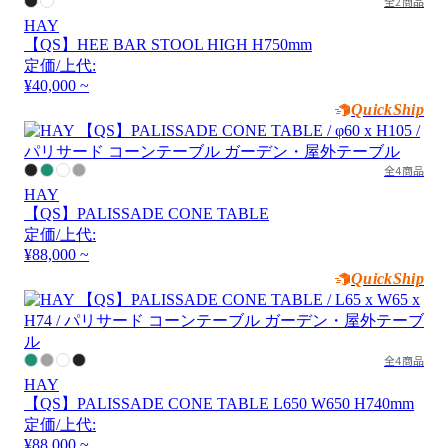
全2商品
HAY
【QS】HEE BAR STOOL HIGH H750mm
定価/上代:
¥40,000 ~
QuickShip
全4商品
HAY
【QS】PALISSADE CONE TABLE
定価/上代:
¥88,000 ~
QuickShip
全4商品
HAY
【QS】PALISSADE CONE TABLE L650 W650 H740mm
定価/上代:
¥88,000 ~