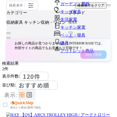
ガーデン・屋外
検索条件：
検索条件をクリア
キッズ家具
カテゴリー
ブランド
生活家電
HAY
収納家具
キッチン収納・ワゴン
キッチン家電
ベッド・寝具
建具
お探しの商品が見つかりませんか？INTERIOR BASEでは、
外部サイトの商品でもお見積もり可能です！
アウトレット商品
Webで検索
検索結果
2
件
120件
表示件数:
おすすめ順
並び順:
表示:
QuickShip
発注から最短2週間で納品