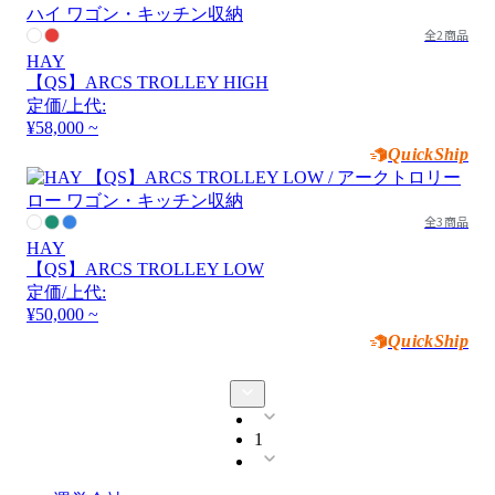
全2商品
HAY
【QS】ARCS TROLLEY HIGH
定価/上代:
¥58,000 ~
QuickShip
全3商品
HAY
【QS】ARCS TROLLEY LOW
定価/上代:
¥50,000 ~
QuickShip
1