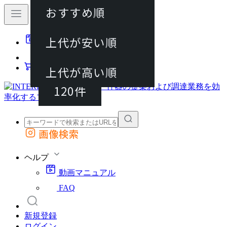
おすすめ順
40件
上代が安い順
動画マニュアル
80件
FAQ
カート
上代が高い順
120件
画像検索
外部サイトの商品をカートに追加
他のサイトで見つけた商品ページのURLを貼り付けて、カートに追加できます
ヘルプ
動画マニュアル
FAQ
新規登録
ログイン