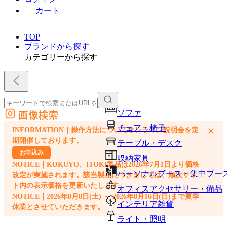
カート
TOP
ブランドから探す
カテゴリーから探す
画像検索
ソファ
外部サイトの商品をカートに追加
チェア・椅子
×
INFORMATION｜操作方法についてオンライン説明会を定
他のサイトで見つけた商品ページのURLを貼り付けて、カートに追加できます
期開催しております。
テーブル・デスク
お申込み
収納家具
NOTICE｜KOKUYO、ITOKI製品は2026年7月1日より価格
パーソナルブース・集中ブー
改定が実施されます。該当製品につきましては、順次サイ
ト内の表示価格を更新いたします。
オフィスアクセサリー・備品
NOTICE｜2026年8月8日(土) ～ 2026年8月16日(日)まで夏季
インテリア雑貨
休業とさせていただきます。
ライト・照明