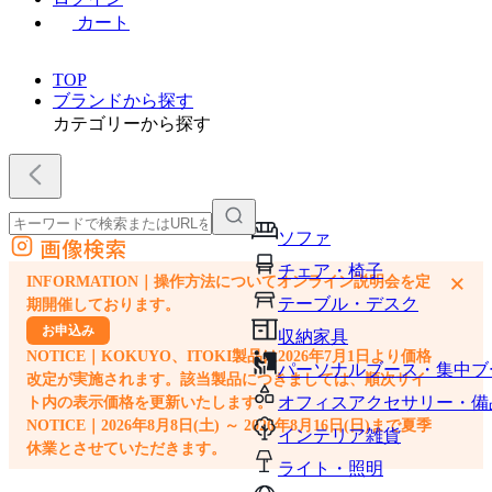
カート
TOP
ブランドから探す
カテゴリーから探す
ソファ
画像検索
外部サイトの商品をカートに追加
チェア・椅子
×
INFORMATION｜操作方法についてオンライン説明会を定
他のサイトで見つけた商品ページのURLを貼り付けて、カートに追加できます
テーブル・デスク
期開催しております。
お申込み
収納家具
NOTICE｜KOKUYO、ITOKI製品は2026年7月1日より価格
パーソナルブース・集中ブ
改定が実施されます。該当製品につきましては、順次サイ
オフィスアクセサリー・備
ト内の表示価格を更新いたします。
NOTICE｜2026年8月8日(土) ～ 2026年8月16日(日)まで夏季
インテリア雑貨
休業とさせていただきます。
ライト・照明