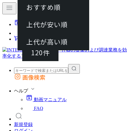
おすすめ順
40件
上代が安い順
動画マニュアル
80件
FAQ
カート
上代が高い順
120件
画像検索
外部サイトの商品をカートに追加
他のサイトで見つけた商品ページのURLを貼り付けて、カートに追加できます
ヘルプ
動画マニュアル
FAQ
新規登録
ログイン