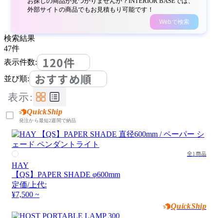
お探しの商品が見つかりませんか？INTERIOR BASEでは、
外部サイトの商品でもお見積もり可能です！
Webで検索
検索結果
47
件
120件
表示件数:
おすすめ順
並び順:
表示:
QuickShip
発注から最短2週間で納品
全1商品
HAY
【QS】PAPER SHADE φ600mm
定価/上代:
¥7,500 ~
QuickShip