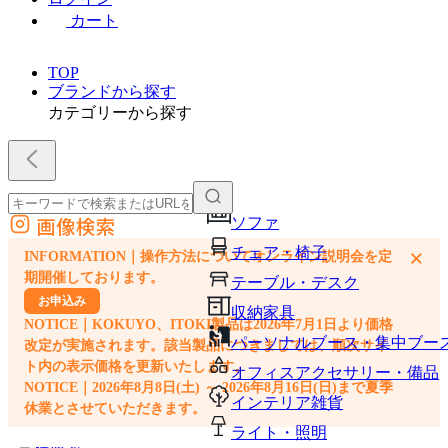
カート
TOP
ブランドから探す
カテゴリーから探す
画像検索
ソファ
外部サイトの商品をカートに追加
チェア・椅子
×
INFORMATION｜操作方法についてオンライン説明会を定
他のサイトで見つけた商品ページのURLを貼り付けて、カートに追加できます
期開催しております。
テーブル・デスク
お申込み
収納家具
NOTICE｜KOKUYO、ITOKI製品は2026年7月1日より価格
パーソナルブース・集中ブー
改定が実施されます。該当製品につきましては、順次サイ
ト内の表示価格を更新いたします。
オフィスアクセサリー・備品
NOTICE｜2026年8月8日(土) ～ 2026年8月16日(日)まで夏季
インテリア雑貨
休業とさせていただきます。
ライト・照明