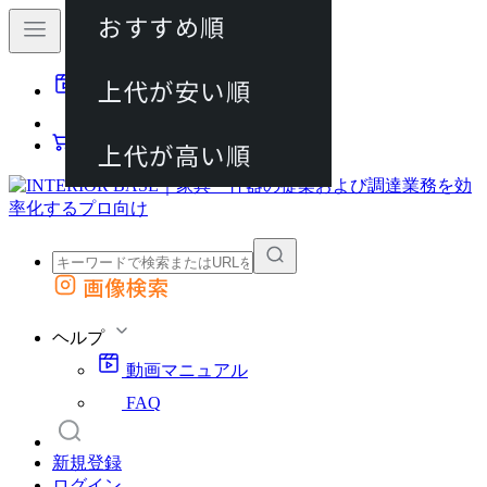
おすすめ順
80件
上代が安い順
動画マニュアル
120件
FAQ
カート
上代が高い順
画像検索
外部サイトの商品をカートに追加
他のサイトで見つけた商品ページのURLを貼り付けて、カートに追加できます
ヘルプ
動画マニュアル
FAQ
新規登録
ログイン