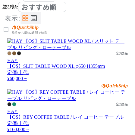
おすすめ順
並び順:
表示:
QuickShip
発注から最短2週間で納品
全3商品
HAY
【QS】SLIT TABLE WOOD XL φ650 H355mm
定価/上代:
¥60,000 ~
QuickShip
全2商品
HAY
【QS】REY COFFEE TABLE / レイ コーヒー テーブル
定価/上代:
¥160,000 ~