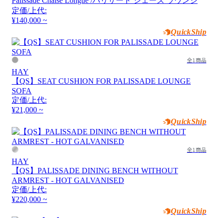
Palissade Chaise Longue /パリサード シェーズ ラウンジ
定価/上代:
¥140,000 ~
QuickShip
全1商品
HAY
【QS】SEAT CUSHION FOR PALISSADE LOUNGE
SOFA
定価/上代:
¥21,000 ~
QuickShip
全1商品
HAY
【QS】PALISSADE DINING BENCH WITHOUT
ARMREST - HOT GALVANISED
定価/上代:
¥220,000 ~
QuickShip