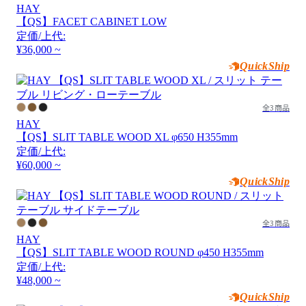
HAY
【QS】FACET CABINET LOW
定価/上代:
¥36,000 ~
QuickShip
全3商品
HAY
【QS】SLIT TABLE WOOD XL φ650 H355mm
定価/上代:
¥60,000 ~
QuickShip
全3商品
HAY
【QS】SLIT TABLE WOOD ROUND φ450 H355mm
定価/上代:
¥48,000 ~
QuickShip