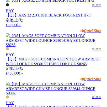
全1商品
HAY
【QS】AAS 32 2.0 HIGH BLACK FOOTREST H75
定価/上代:
¥55,000 ~
QuickShip
全1商品
HAY
【QS】MAGS SOFT COMBINATION 3 LOW ARMREST
WIDE LOUNGE S9301/CHAISE LONGUE S8265
定価/上代:
¥486,000 ~
QuickShip
全1商品
HAY