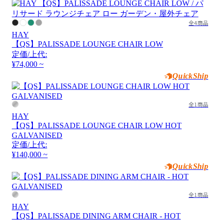
全4商品
HAY
【QS】PALISSADE LOUNGE CHAIR LOW
定価/上代:
¥74,000 ~
QuickShip
全1商品
HAY
【QS】PALISSADE LOUNGE CHAIR LOW HOT
GALVANISED
定価/上代:
¥140,000 ~
QuickShip
全1商品
HAY
【QS】PALISSADE DINING ARM CHAIR - HOT