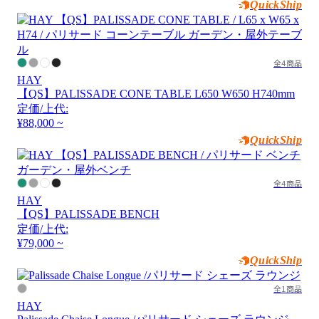
QuickShip
全4商品
HAY
【QS】PALISSADE CONE TABLE L650 W650 H740mm
定価/上代:
¥88,000 ~
QuickShip
全4商品
HAY
【QS】PALISSADE BENCH
定価/上代:
¥79,000 ~
QuickShip
全1商品
HAY