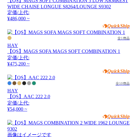
【QS】MAGS SOFT COMBINATION 3 LOW ARMREST
WIDE CHAISE LONGUE S8264/LOUNGE S9302
定価/上代:
¥486,000 ~
QuickShip
全1商品
HAY
【QS】MAGS SOFA MAGS SOFT COMBINATION 1
定価/上代:
¥475,200 ~
QuickShip
全10商品
HAY
【QS】AAC 222 2.0
定価/上代:
¥54,000 ~
QuickShip
画像はイメージです