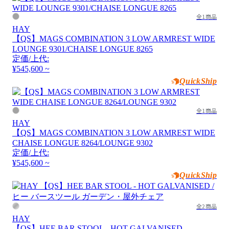
全1商品
HAY
【QS】MAGS COMBINATION 3 LOW ARMREST WIDE
LOUNGE 9301/CHAISE LONGUE 8265
定価/上代:
¥545,600 ~
QuickShip
全1商品
HAY
【QS】MAGS COMBINATION 3 LOW ARMREST WIDE
CHAISE LONGUE 8264/LOUNGE 9302
定価/上代:
¥545,600 ~
QuickShip
全2商品
HAY
【QS】HEE BAR STOOL - HOT GALVANISED