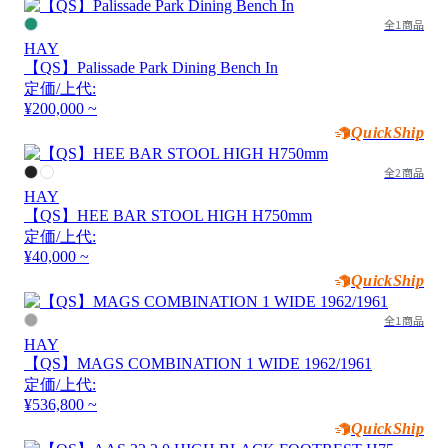
全1商品
HAY
【QS】Palissade Park Dining Bench In
定価/上代:
¥200,000 ~
QuickShip
全2商品
HAY
【QS】HEE BAR STOOL HIGH H750mm
定価/上代:
¥40,000 ~
QuickShip
全1商品
HAY
【QS】MAGS COMBINATION 1 WIDE 1962/1961
定価/上代:
¥536,800 ~
QuickShip