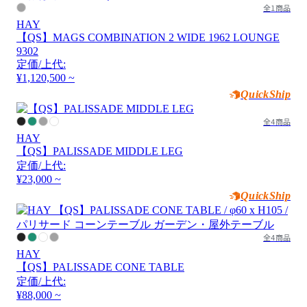
全1商品
HAY
【QS】MAGS COMBINATION 2 WIDE 1962 LOUNGE
9302
定価/上代:
¥1,120,500 ~
QuickShip
全4商品
HAY
【QS】PALISSADE MIDDLE LEG
定価/上代:
¥23,000 ~
QuickShip
全4商品
HAY
【QS】PALISSADE CONE TABLE
定価/上代:
¥88,000 ~