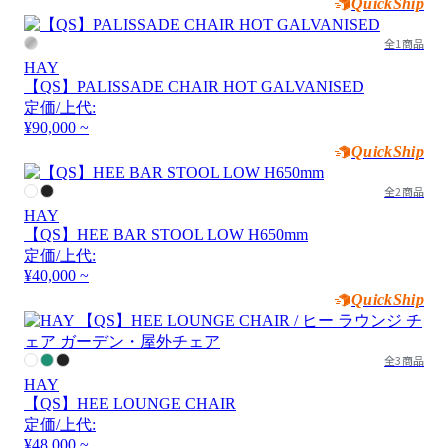
QuickShip
全1商品
HAY
【QS】PALISSADE CHAIR HOT GALVANISED
定価/上代:
¥90,000 ~
QuickShip
全2商品
HAY
【QS】HEE BAR STOOL LOW H650mm
定価/上代:
¥40,000 ~
QuickShip
全3商品
HAY
【QS】HEE LOUNGE CHAIR
定価/上代:
¥48,000 ~