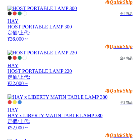
QuickShip
全4商品
HAY
HOST PORTABLE LAMP 300
定価/上代:
¥36,000 ~
QuickShip
全4商品
HAY
HOST PORTABLE LAMP 220
定価/上代:
¥32,000 ~
QuickShip
全3商品
HAY
HAY x LIBERTY MATIN TABLE LAMP 380
定価/上代:
¥52,000 ~
QuickShip