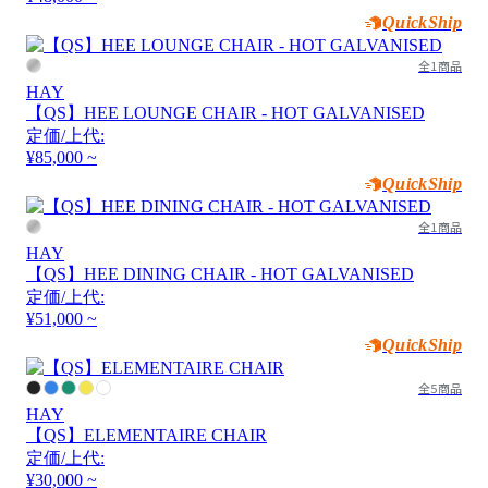
QuickShip
全1商品
HAY
【QS】HEE LOUNGE CHAIR - HOT GALVANISED
定価/上代:
¥85,000 ~
QuickShip
全1商品
HAY
【QS】HEE DINING CHAIR - HOT GALVANISED
定価/上代:
¥51,000 ~
QuickShip
全5商品
HAY
【QS】ELEMENTAIRE CHAIR
定価/上代:
¥30,000 ~