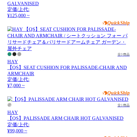
GALVANISED
定価/上代:
¥125,000 ~
QuickShip
全3商品
HAY
【QS】SEAT CUSHION FOR PALISSADE-CHAIR AND
ARMCHAIR
定価/上代:
¥7,000 ~
QuickShip
全1商品
HAY
【QS】PALISSADE ARM CHAIR HOT GALVANISED
定価/上代:
¥99,000 ~