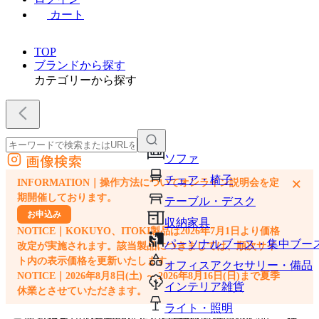
カート
TOP
ブランドから探す
カテゴリーから探す
画像検索
ソファ
外部サイトの商品をカートに追加
チェア・椅子
×
INFORMATION｜操作方法についてオンライン説明会を定
他のサイトで見つけた商品ページのURLを貼り付けて、カートに追加できます
期開催しております。
テーブル・デスク
お申込み
収納家具
NOTICE｜KOKUYO、ITOKI製品は2026年7月1日より価格
パーソナルブース・集中ブー
改定が実施されます。該当製品につきましては、順次サイ
ト内の表示価格を更新いたします。
オフィスアクセサリー・備品
NOTICE｜2026年8月8日(土) ～ 2026年8月16日(日)まで夏季
インテリア雑貨
休業とさせていただきます。
ライト・照明