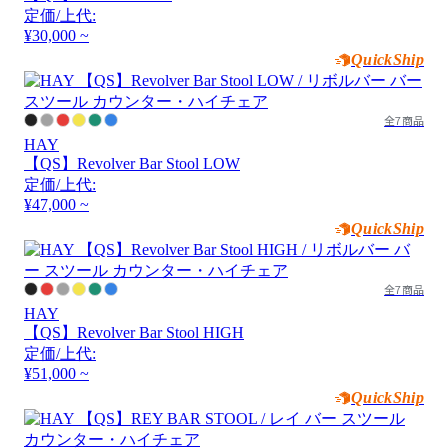
定価/上代:
¥30,000 ~
QuickShip
全7商品
HAY
【QS】Revolver Bar Stool LOW
定価/上代:
¥47,000 ~
QuickShip
全7商品
HAY
【QS】Revolver Bar Stool HIGH
定価/上代:
¥51,000 ~
QuickShip