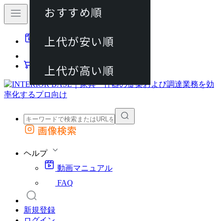
おすすめ順
80件
上代が安い順
動画マニュアル
120件
FAQ
カート
上代が高い順
画像検索
外部サイトの商品をカートに追加
他のサイトで見つけた商品ページのURLを貼り付けて、カートに追加できます
ヘルプ
動画マニュアル
FAQ
新規登録
ログイン