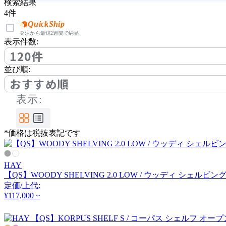
common furniture
検索結果
4
件
コモンファニチャー
QuickShip
発注から最短2週間で納品
表示件数:
120件
COMPLEX UNIVERSAL
並び順:
FURNITURE SUPPLY
おすすめ順
コンプレックスユニバー
サルファニチャーサプラ
表示:
イ
CondeHouse
*価格は税抜表記です
カンディハウス
HAY
CORE ONE
【QS】WOODY SHELVING 2.0 LOW / ウッディ シェルビン
定価/上代:
コアワン
¥117,000 ~