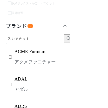
収納ボックス・かご・バスケット
屋外物置
オフィスアクセサリー・備品
インテリア雑貨
ライト・照明
ガーデン・屋外
パーソナルブース・集中ブース
キッズ家具
生活家電
キッチン家電
ベッド・寝具
建具
オフプライス什器
ブランド
1
ACME Furniture
アクメファニチャー
ADAL
アダル
ADRS