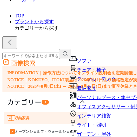
TOP
ブランドから探す
カテゴリーから探す
ソファ
画像検索
外部サイトの商品をカートに追加
チェア・椅子
他のサイトで見つけた商品ページのURLを貼り付けて、カートに追加できます
INFORMATION｜操作方法についてオンライン説明会を定期開催
テーブル・デスク
NOTICE｜KOKUYO、ITOKI製品は2026年7月1日より価
NOTICE｜2026年8月8日(土) ～ 2026年8月16日(日)まで夏季休
収納家具
パーソナルブース・集中ブ
カテゴリー
1
オフィスアクセサリー・備
インテリア雑貨
×
収納家具
ソファ
チェア・椅子
テーブル・デスク
ライト・照明
オープンシェルフ・ウォールシェルフ・ラック
ガーデン・屋外