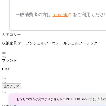
mm
高さ
検索
ボーコンセプト
一般消費者の方は
subsclife
をご利用くださ
~
by interiors
mm
カテゴリー
座面高
検索
バイインテリアズ
収納家具
オープンシェルフ・ウォールシェルフ・ラック
~
Coccole
mm
ブランド
コッコレ
HAY
COLLECTION LIVING
全てクリア
コレクションリビング
お探しの商品が見つかりませんか？INTERIOR BASEでは、