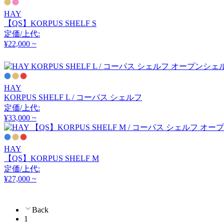
cosine
HAY
【QS】KORPUS SHELF S
コサイン
定価/上代:
¥22,000 ~
CRUSH CRASH PROJECT
クラッシュクラッシュプ
HAY
ロジェクト
KORPUS SHELF L / コーパス シェルフ
定価/上代:
¥33,000 ~
DUENDE
デュエンデ
HAY
【QS】KORPUS SHELF M
定価/上代:
DULTON
¥27,000 ~
ダルトン
Back
1