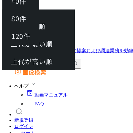
40件
並び替え
40件
80件
おすすめ順
動画マニュアル
80件
120件
FAQ
カート
上代が安い順
120件
上代が高い順
画像検索
外部サイトの商品をカートに追加
他のサイトで見つけた商品ページのURLを貼り付けて、カートに追加できます
ヘルプ
動画マニュアル
FAQ
新規登録
ログイン
カート