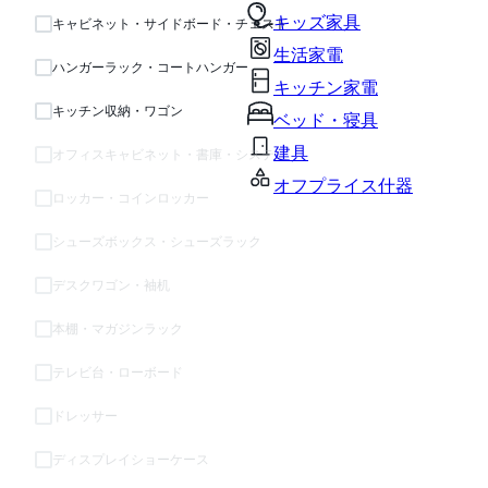
キッズ家具
キャビネット・サイドボード・チェスト
生活家電
ハンガーラック・コートハンガー
キッチン家電
キッチン収納・ワゴン
ベッド・寝具
建具
オフィスキャビネット・書庫・システム収納
オフプライス什器
ロッカー・コインロッカー
シューズボックス・シューズラック
デスクワゴン・袖机
本棚・マガジンラック
テレビ台・ローボード
ドレッサー
ディスプレイショーケース