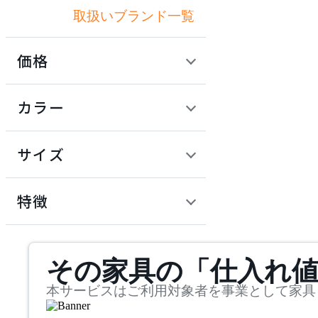
取扱いブランド一覧
アドレス
価格
ARIAKE
定価 / 上代 (税抜)
検索
カラー
アリアケ
~
円
サイズ
artek
幅
アルテック
検索
特徴
~
AZUMAYA
mm
サステナビリティ商品
その家具の「仕入れ
奥行
検索
アズマヤ
~
本サービスはご利用対象者を事業として家具
BoConcept