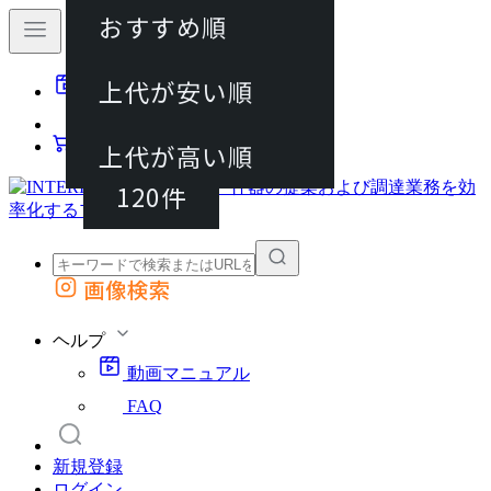
おすすめ順
40件
上代が安い順
動画マニュアル
80件
FAQ
カート
上代が高い順
120件
画像検索
外部サイトの商品をカートに追加
他のサイトで見つけた商品ページのURLを貼り付けて、カートに追加できます
ヘルプ
動画マニュアル
FAQ
新規登録
ログイン