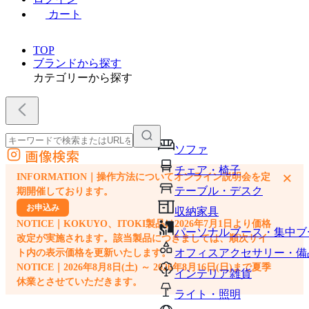
カート
TOP
ブランドから探す
カテゴリーから探す
ソファ
画像検索
外部サイトの商品をカートに追加
チェア・椅子
×
INFORMATION｜操作方法についてオンライン説明会を定
他のサイトで見つけた商品ページのURLを貼り付けて、カートに追加できます
テーブル・デスク
期開催しております。
お申込み
収納家具
NOTICE｜KOKUYO、ITOKI製品は2026年7月1日より価格
パーソナルブース・集中ブ
改定が実施されます。該当製品につきましては、順次サイ
オフィスアクセサリー・備
ト内の表示価格を更新いたします。
NOTICE｜2026年8月8日(土) ～ 2026年8月16日(日)まで夏季
インテリア雑貨
休業とさせていただきます。
ライト・照明