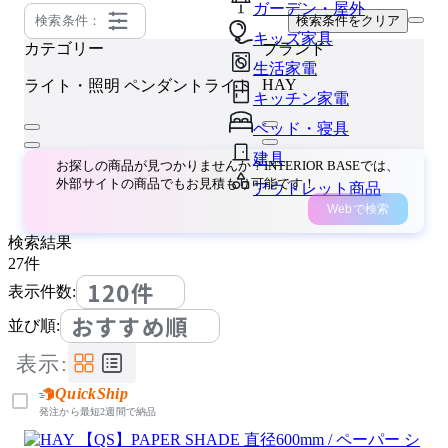
ガーデン・屋外
検索条件：
検索条件をクリア
キッズ家具
カテゴリー
ブランド
生活家電
HAY
ライト・照明
ペンダントライト
キッチン家電
ベッド・寝具
建具
お探しの商品が見つかりませんか？INTERIOR BASEでは、
外部サイトの商品でもお見積もり可能です！
アウトレット商品
Webで検索
検索結果
27
件
120件
表示件数:
おすすめ順
並び順:
表示:
QuickShip
発注から最短2週間で納品