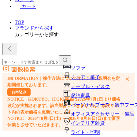
カート
TOP
ブランドから探す
カテゴリーから探す
画像検索
ソファ
外部サイトの商品をカートに追加
チェア・椅子
×
INFORMATION｜操作方法についてオンライン説明会を定
他のサイトで見つけた商品ページのURLを貼り付けて、カートに追加できます
期開催しております。
テーブル・デスク
お申込み
収納家具
NOTICE｜KOKUYO、ITOKI製品は2026年7月1日より価格
パーソナルブース・集中ブー
改定が実施されます。該当製品につきましては、順次サイ
ト内の表示価格を更新いたします。
オフィスアクセサリー・備品
NOTICE｜2026年8月8日(土) ～ 2026年8月16日(日)まで夏季
インテリア雑貨
休業とさせていただきます。
ライト・照明