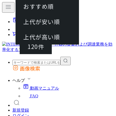
おすすめ順
40件
上代が安い順
動画マニュアル
80件
FAQ
カート
上代が高い順
120件
画像検索
外部サイトの商品をカートに追加
他のサイトで見つけた商品ページのURLを貼り付けて、カートに追加できます
ヘルプ
動画マニュアル
FAQ
新規登録
ログイン