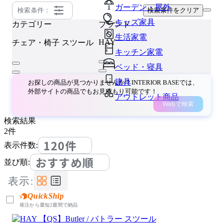
ガーデン・屋外
検索条件：
検索条件をクリア
キッズ家具
カテゴリー
ブランド
生活家電
HAY
チェア・椅子
スツール
キッチン家電
ベッド・寝具
建具
お探しの商品が見つかりませんか？INTERIOR BASEでは、
外部サイトの商品でもお見積もり可能です！
アウトレット商品
Webで検索
検索結果
2
件
120件
表示件数:
おすすめ順
並び順:
表示:
QuickShip
発注から最短2週間で納品