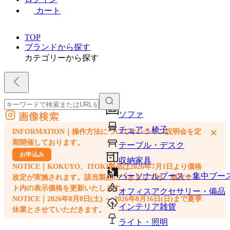
カート
TOP
ブランドから探す
カテゴリーから探す
画像検索
ソファ
外部サイトの商品をカートに追加
チェア・椅子
×
INFORMATION｜操作方法についてオンライン説明会を定
他のサイトで見つけた商品ページのURLを貼り付けて、カートに追加できます
期開催しております。
テーブル・デスク
お申込み
収納家具
NOTICE｜KOKUYO、ITOKI製品は2026年7月1日より価格
パーソナルブース・集中ブー
改定が実施されます。該当製品につきましては、順次サイ
ト内の表示価格を更新いたします。
オフィスアクセサリー・備品
NOTICE｜2026年8月8日(土) ～ 2026年8月16日(日)まで夏季
インテリア雑貨
休業とさせていただきます。
ライト・照明