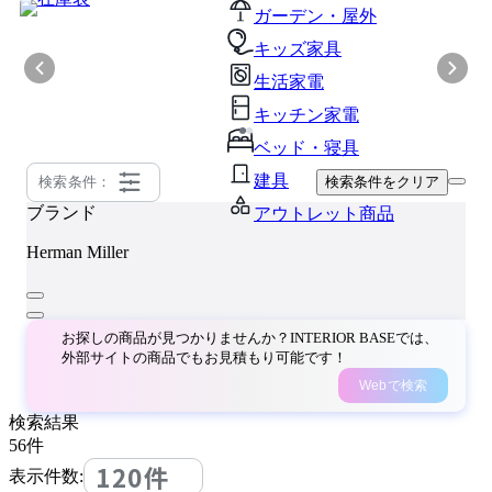
ガーデン・屋外
キッズ家具
生活家電
キッチン家電
ベッド・寝具
建具
検索条件：
検索条件をクリア
ブランド
アウトレット商品
Herman Miller
お探しの商品が見つかりませんか？INTERIOR BASEでは、
外部サイトの商品でもお見積もり可能です！
Webで検索
検索結果
56
件
120件
表示件数: