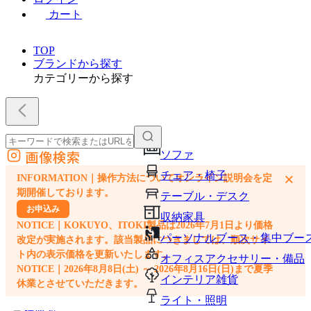
カート
TOP
ブランドから探す
カテゴリーから探す
画像検索
ソファ
外部サイトの商品をカートに追加
チェア・椅子
×
INFORMATION｜操作方法についてオンライン説明会を定
他のサイトで見つけた商品ページのURLを貼り付けて、カートに追加できます
期開催しております。
テーブル・デスク
お申込み
収納家具
NOTICE｜KOKUYO、ITOKI製品は2026年7月1日より価格
パーソナルブース・集中ブー
改定が実施されます。該当製品につきましては、順次サイ
ト内の表示価格を更新いたします。
オフィスアクセサリー・備品
NOTICE｜2026年8月8日(土) ～ 2026年8月16日(日)まで夏季
インテリア雑貨
休業とさせていただきます。
ライト・照明