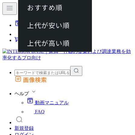
おすすめ順
80件
上代が安い順
動画マニュアル
120件
FAQ
カート
上代が高い順
画像検索
外部サイトの商品をカートに追加
他のサイトで見つけた商品ページのURLを貼り付けて、カートに追加できます
ヘルプ
動画マニュアル
FAQ
新規登録
ログイン