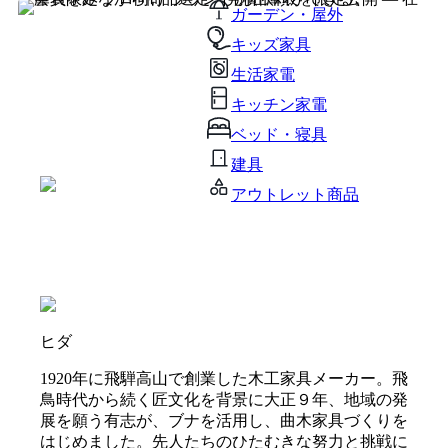
ガーデン・屋外
キッズ家具
生活家電
キッチン家電
ベッド・寝具
建具
アウトレット商品
ヒダ
1920年に飛騨高山で創業した木工家具メーカー。飛
鳥時代から続く匠文化を背景に大正９年、地域の発
展を願う有志が、ブナを活用し、曲木家具づくりを
はじめました。先人たちのひたむきな努力と挑戦に