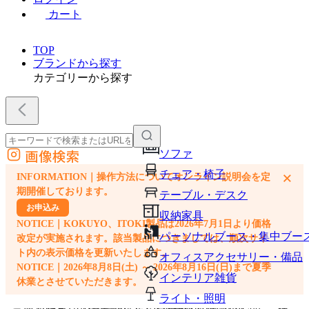
カート
TOP
ブランドから探す
カテゴリーから探す
画像検索
ソファ
外部サイトの商品をカートに追加
チェア・椅子
×
INFORMATION｜操作方法についてオンライン説明会を定
他のサイトで見つけた商品ページのURLを貼り付けて、カートに追加できます
期開催しております。
テーブル・デスク
お申込み
収納家具
NOTICE｜KOKUYO、ITOKI製品は2026年7月1日より価格
パーソナルブース・集中ブー
改定が実施されます。該当製品につきましては、順次サイ
ト内の表示価格を更新いたします。
オフィスアクセサリー・備品
NOTICE｜2026年8月8日(土) ～ 2026年8月16日(日)まで夏季
インテリア雑貨
休業とさせていただきます。
ライト・照明