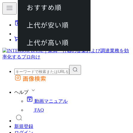
おすすめ順
80件
上代が安い順
動画マニュアル
120件
FAQ
カート
上代が高い順
画像検索
外部サイトの商品をカートに追加
他のサイトで見つけた商品ページのURLを貼り付けて、カートに追加できます
ヘルプ
動画マニュアル
FAQ
新規登録
ログイン