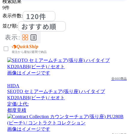
検索結果
9
件
120件
表示件数:
おすすめ順
並び順:
表示:
QuickShip
発注から最短2週間で納品
画像はイメージです
全660商品
HIDA
SEOTO セミアームチェア(張り座) ハイタイプ
KD20ABH(ビーチ) / セオト
定価/上代:
都度見積
画像はイメージです