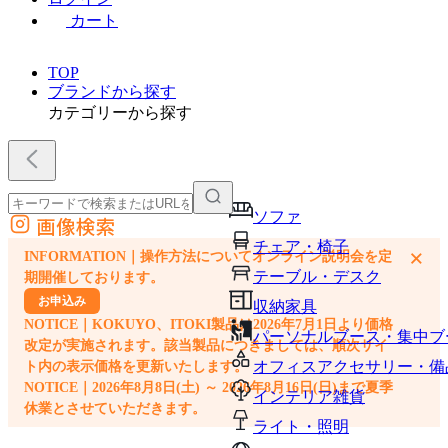
カート
TOP
ブランドから探す
カテゴリーから探す
ソファ
画像検索
外部サイトの商品をカートに追加
チェア・椅子
×
INFORMATION｜操作方法についてオンライン説明会を定
他のサイトで見つけた商品ページのURLを貼り付けて、カートに追加できます
テーブル・デスク
期開催しております。
お申込み
収納家具
NOTICE｜KOKUYO、ITOKI製品は2026年7月1日より価格
パーソナルブース・集中ブ
改定が実施されます。該当製品につきましては、順次サイ
オフィスアクセサリー・備
ト内の表示価格を更新いたします。
NOTICE｜2026年8月8日(土) ～ 2026年8月16日(日)まで夏季
インテリア雑貨
休業とさせていただきます。
ライト・照明