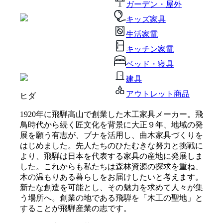
ガーデン・屋外
キッズ家具
生活家電
キッチン家電
ベッド・寝具
建具
アウトレット商品
ヒダ
1920年に飛騨高山で創業した木工家具メーカー。飛
鳥時代から続く匠文化を背景に大正９年、地域の発
展を願う有志が、ブナを活用し、曲木家具づくりを
はじめました。先人たちのひたむきな努力と挑戦に
より、飛騨は日本を代表する家具の産地に発展しま
した。これからも私たちは森林資源の探求を重ね、
木の温もりある暮らしをお届けしたいと考えます。
新たな創造を可能とし、その魅力を求めて人々が集
う場所へ。創業の地である飛騨を「木工の聖地」と
することが飛騨産業の志です。