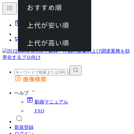
おすすめ順
80件
上代が安い順
動画マニュアル
120件
FAQ
カート
上代が高い順
画像検索
外部サイトの商品をカートに追加
他のサイトで見つけた商品ページのURLを貼り付けて、カートに追加できます
ヘルプ
動画マニュアル
FAQ
新規登録
ログイン