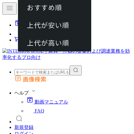
おすすめ順
80件
上代が安い順
動画マニュアル
120件
FAQ
カート
上代が高い順
画像検索
外部サイトの商品をカートに追加
他のサイトで見つけた商品ページのURLを貼り付けて、カートに追加できます
ヘルプ
動画マニュアル
FAQ
新規登録
ログイン