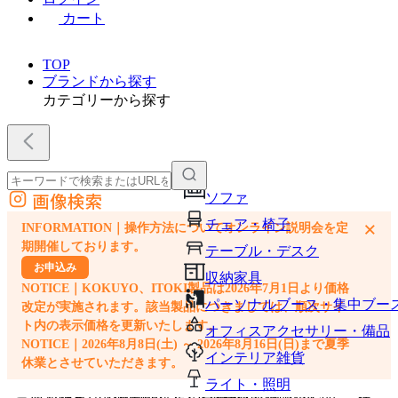
カート
TOP
ブランドから探す
カテゴリーから探す
画像検索
ソファ
外部サイトの商品をカートに追加
チェア・椅子
×
INFORMATION｜操作方法についてオンライン説明会を定
他のサイトで見つけた商品ページのURLを貼り付けて、カートに追加できます
期開催しております。
テーブル・デスク
お申込み
収納家具
NOTICE｜KOKUYO、ITOKI製品は2026年7月1日より価格
パーソナルブース・集中ブー
改定が実施されます。該当製品につきましては、順次サイ
ト内の表示価格を更新いたします。
オフィスアクセサリー・備品
NOTICE｜2026年8月8日(土) ～ 2026年8月16日(日)まで夏季
インテリア雑貨
休業とさせていただきます。
ライト・照明