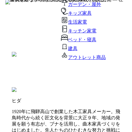
ガーデン・屋外
キッズ家具
生活家電
キッチン家電
ベッド・寝具
建具
アウトレット商品
ヒダ
1920年に飛騨高山で創業した木工家具メーカー。飛
鳥時代から続く匠文化を背景に大正９年、地域の発
展を願う有志が、ブナを活用し、曲木家具づくりを
はじめました。先人たちのひたむきな努力と挑戦に