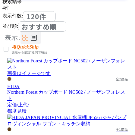
検索結果
4
件
120件
表示件数:
おすすめ順
並び順:
表示:
QuickShip
発注から最短2週間で納品
画像はイメージです
全2商品
HIDA
Northern Forest カップボード NC502 / ノーザンフォレス
ト
定価/上代:
都度見積
全1商品