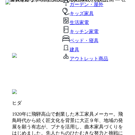
ガーデン・屋外
キッズ家具
生活家電
キッチン家電
ベッド・寝具
建具
アウトレット商品
ヒダ
1920年に飛騨高山で創業した木工家具メーカー。飛
鳥時代から続く匠文化を背景に大正９年、地域の発
展を願う有志が、ブナを活用し、曲木家具づくりを
はじめました。先人たちのひたむきな努力と挑戦に