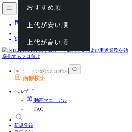
おすすめ順
80件
上代が安い順
動画マニュアル
120件
FAQ
カート
上代が高い順
画像検索
外部サイトの商品をカートに追加
他のサイトで見つけた商品ページのURLを貼り付けて、カートに追加できます
ヘルプ
動画マニュアル
FAQ
新規登録
ログイン