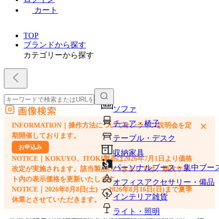
カート
TOP
ブランドから探す
カテゴリーから探す
画像検索
ソファ
外部サイトの商品をカートに追加
チェア・椅子
×
INFORMATION｜操作方法についてオンライン説明会を定
他のサイトで見つけた商品ページのURLを貼り付けて、カートに追加できます
期開催しております。
テーブル・デスク
お申込み
収納家具
NOTICE｜KOKUYO、ITOKI製品は2026年7月1日より価格
パーソナルブース・集中ブー
改定が実施されます。該当製品につきましては、順次サイ
ト内の表示価格を更新いたします。
オフィスアクセサリー・備品
NOTICE｜2026年8月8日(土) ～ 2026年8月16日(日)まで夏季
インテリア雑貨
休業とさせていただきます。
ライト・照明