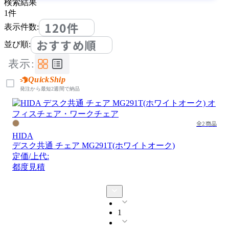
検索結果
1
件
120件
表示件数:
おすすめ順
並び順:
表示:
QuickShip
発注から最短2週間で納品
全2商品
HIDA
デスク共通 チェア MG291T(ホワイトオーク)
定価/上代:
都度見積
1