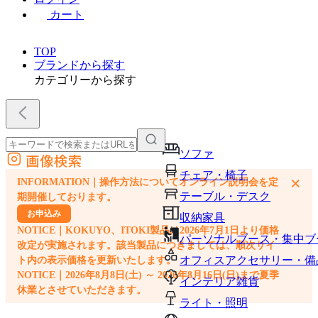
カート
TOP
ブランドから探す
カテゴリーから探す
ソファ
画像検索
外部サイトの商品をカートに追加
チェア・椅子
×
INFORMATION｜操作方法についてオンライン説明会を定
他のサイトで見つけた商品ページのURLを貼り付けて、カートに追加できます
テーブル・デスク
期開催しております。
お申込み
収納家具
NOTICE｜KOKUYO、ITOKI製品は2026年7月1日より価格
パーソナルブース・集中ブ
改定が実施されます。該当製品につきましては、順次サイ
オフィスアクセサリー・備
ト内の表示価格を更新いたします。
NOTICE｜2026年8月8日(土) ～ 2026年8月16日(日)まで夏季
インテリア雑貨
休業とさせていただきます。
ライト・照明