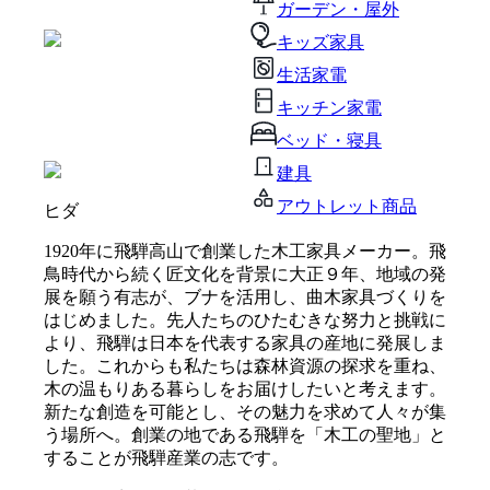
ガーデン・屋外
キッズ家具
生活家電
キッチン家電
ベッド・寝具
建具
アウトレット商品
ヒダ
1920年に飛騨高山で創業した木工家具メーカー。飛
鳥時代から続く匠文化を背景に大正９年、地域の発
展を願う有志が、ブナを活用し、曲木家具づくりを
はじめました。先人たちのひたむきな努力と挑戦に
より、飛騨は日本を代表する家具の産地に発展しま
した。これからも私たちは森林資源の探求を重ね、
木の温もりある暮らしをお届けしたいと考えます。
新たな創造を可能とし、その魅力を求めて人々が集
う場所へ。創業の地である飛騨を「木工の聖地」と
することが飛騨産業の志です。