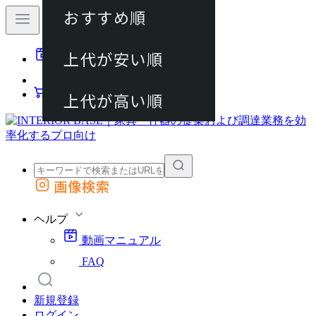
おすすめ順
80件
上代が安い順
動画マニュアル
120件
FAQ
カート
上代が高い順
画像検索
外部サイトの商品をカートに追加
他のサイトで見つけた商品ページのURLを貼り付けて、カートに追加できます
ヘルプ
動画マニュアル
FAQ
新規登録
ログイン