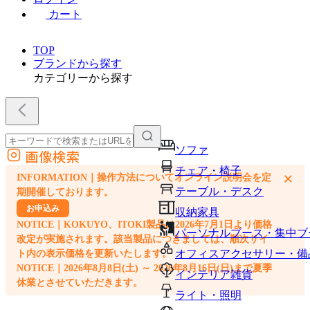
カート
TOP
ブランドから探す
カテゴリーから探す
ソファ
画像検索
外部サイトの商品をカートに追加
チェア・椅子
×
INFORMATION｜操作方法についてオンライン説明会を定
他のサイトで見つけた商品ページのURLを貼り付けて、カートに追加できます
テーブル・デスク
期開催しております。
お申込み
収納家具
NOTICE｜KOKUYO、ITOKI製品は2026年7月1日より価格
パーソナルブース・集中ブ
改定が実施されます。該当製品につきましては、順次サイ
オフィスアクセサリー・備
ト内の表示価格を更新いたします。
NOTICE｜2026年8月8日(土) ～ 2026年8月16日(日)まで夏季
インテリア雑貨
休業とさせていただきます。
ライト・照明