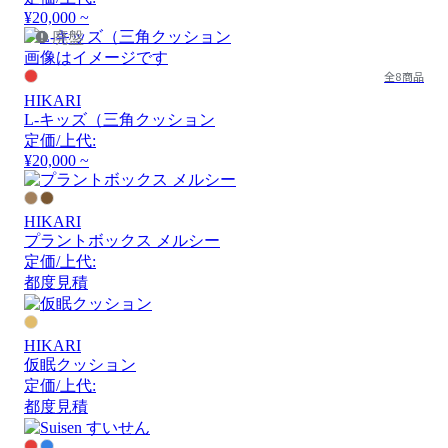
¥20,000 ~
廃盤
画像はイメージです
全8商品
HIKARI
L-キッズ（三角クッション
定価/上代:
¥20,000 ~
HIKARI
プラントボックス メルシー
定価/上代:
都度見積
HIKARI
仮眠クッション
定価/上代:
都度見積