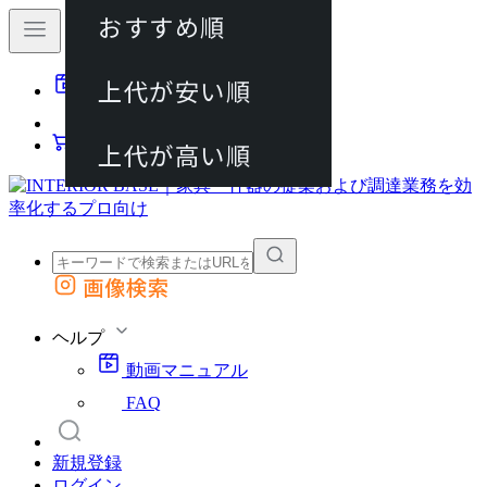
おすすめ順
80件
上代が安い順
動画マニュアル
120件
FAQ
カート
上代が高い順
画像検索
外部サイトの商品をカートに追加
他のサイトで見つけた商品ページのURLを貼り付けて、カートに追加できます
ヘルプ
動画マニュアル
FAQ
新規登録
ログイン