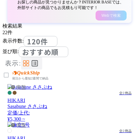
お探しの商品が見つかりませんか？INTERIOR BASEでは、
外部サイトの商品でもお見積もり可能です！
Webで検索
検索結果
22
件
120件
表示件数:
おすすめ順
並び順:
表示:
QuickShip
発注から最短2週間で納品
廃盤
全2商品
HIKARI
Sasabune ささぶね
定価/上代:
¥5,300 ~
廃盤
全2商品
HIKARI