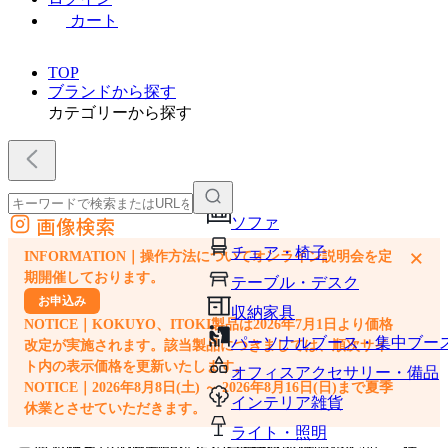
カート
TOP
ブランドから探す
カテゴリーから探す
画像検索
ソファ
外部サイトの商品をカートに追加
チェア・椅子
×
INFORMATION｜操作方法についてオンライン説明会を定
他のサイトで見つけた商品ページのURLを貼り付けて、カートに追加できます
期開催しております。
テーブル・デスク
お申込み
収納家具
NOTICE｜KOKUYO、ITOKI製品は2026年7月1日より価格
パーソナルブース・集中ブー
改定が実施されます。該当製品につきましては、順次サイ
ト内の表示価格を更新いたします。
オフィスアクセサリー・備品
NOTICE｜2026年8月8日(土) ～ 2026年8月16日(日)まで夏季
インテリア雑貨
休業とさせていただきます。
ライト・照明