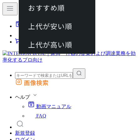
おすすめ順
80件
上代が安い順
動画マニュアル
120件
FAQ
カート
上代が高い順
画像検索
外部サイトの商品をカートに追加
他のサイトで見つけた商品ページのURLを貼り付けて、カートに追加できます
ヘルプ
動画マニュアル
FAQ
新規登録
ログイン