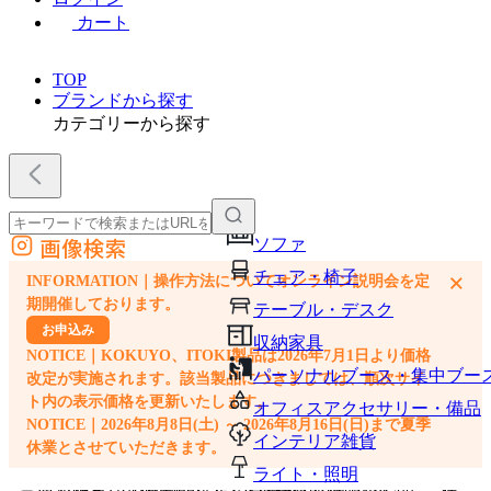
カート
TOP
ブランドから探す
カテゴリーから探す
画像検索
ソファ
外部サイトの商品をカートに追加
チェア・椅子
×
INFORMATION｜操作方法についてオンライン説明会を定
他のサイトで見つけた商品ページのURLを貼り付けて、カートに追加できます
期開催しております。
テーブル・デスク
お申込み
収納家具
NOTICE｜KOKUYO、ITOKI製品は2026年7月1日より価格
パーソナルブース・集中ブー
改定が実施されます。該当製品につきましては、順次サイ
ト内の表示価格を更新いたします。
オフィスアクセサリー・備品
NOTICE｜2026年8月8日(土) ～ 2026年8月16日(日)まで夏季
インテリア雑貨
休業とさせていただきます。
ライト・照明