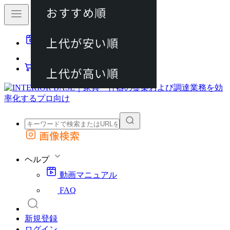
おすすめ順
80件
上代が安い順
動画マニュアル
120件
FAQ
カート
上代が高い順
画像検索
外部サイトの商品をカートに追加
他のサイトで見つけた商品ページのURLを貼り付けて、カートに追加できます
ヘルプ
動画マニュアル
FAQ
新規登録
ログイン