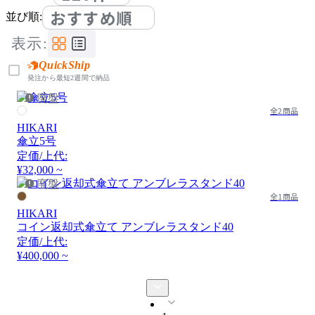
おすすめ順
並び順:
表示:
QuickShip
発注から最短2週間で納品
廃盤
全2商品
HIKARI
傘立5号
定価/上代:
¥32,000 ~
廃盤
全1商品
HIKARI
コイン返却式傘立て アンブレラスタンド40
定価/上代:
¥400,000 ~