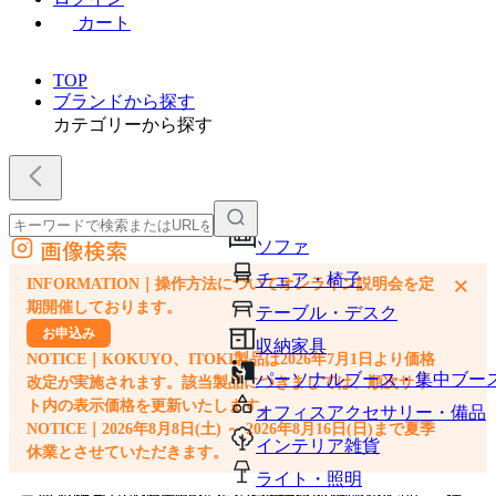
カート
TOP
ブランドから探す
カテゴリーから探す
画像検索
ソファ
外部サイトの商品をカートに追加
チェア・椅子
×
INFORMATION｜操作方法についてオンライン説明会を定
他のサイトで見つけた商品ページのURLを貼り付けて、カートに追加できます
期開催しております。
テーブル・デスク
お申込み
収納家具
NOTICE｜KOKUYO、ITOKI製品は2026年7月1日より価格
パーソナルブース・集中ブー
改定が実施されます。該当製品につきましては、順次サイ
ト内の表示価格を更新いたします。
オフィスアクセサリー・備品
NOTICE｜2026年8月8日(土) ～ 2026年8月16日(日)まで夏季
インテリア雑貨
休業とさせていただきます。
ライト・照明