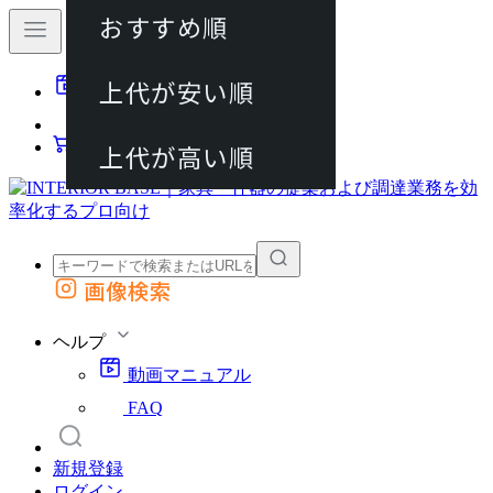
おすすめ順
80件
上代が安い順
動画マニュアル
120件
FAQ
カート
上代が高い順
画像検索
外部サイトの商品をカートに追加
他のサイトで見つけた商品ページのURLを貼り付けて、カートに追加できます
ヘルプ
動画マニュアル
FAQ
新規登録
ログイン