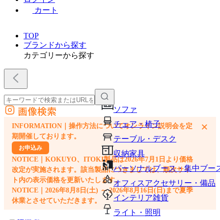
カート
TOP
ブランドから探す
カテゴリーから探す
画像検索
ソファ
外部サイトの商品をカートに追加
チェア・椅子
×
INFORMATION｜操作方法についてオンライン説明会を定
他のサイトで見つけた商品ページのURLを貼り付けて、カートに追加できます
期開催しております。
テーブル・デスク
お申込み
収納家具
NOTICE｜KOKUYO、ITOKI製品は2026年7月1日より価格
パーソナルブース・集中ブー
改定が実施されます。該当製品につきましては、順次サイ
ト内の表示価格を更新いたします。
オフィスアクセサリー・備品
NOTICE｜2026年8月8日(土) ～ 2026年8月16日(日)まで夏季
インテリア雑貨
休業とさせていただきます。
ライト・照明