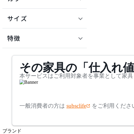
~
建具
オフプライス什器
円
サイズ
ADAL
幅
アダル
検索
特徴
~
ADAL TOTAL INTERIOR
mm
サステナビリティ商品
COLLECTION
その家具の「仕入れ
奥行
検索
アダルトータルインテリ
アコレクション
~
本サービスはご利用対象者を事業として家具
ADRS
mm
高さ
検索
アドレス
一般消費者の方は
subsclife
をご利用くださ
~
AICO
mm
ブランド
座面高
検索
アイコ