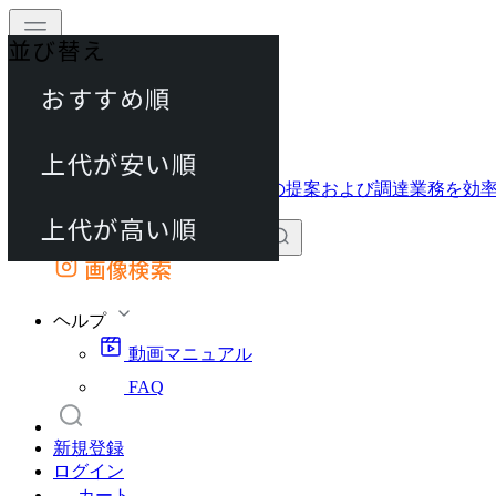
並び替え
40件
おすすめ順
動画マニュアル
80件
FAQ
カート
上代が安い順
120件
上代が高い順
画像検索
外部サイトの商品をカートに追加
他のサイトで見つけた商品ページのURLを貼り付けて、カートに追加できます
ヘルプ
動画マニュアル
FAQ
新規登録
ログイン
カート