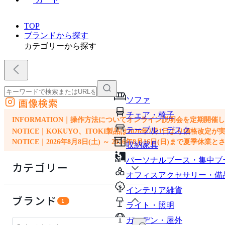
TOP
ブランドから探す
カテゴリーから探す
ソファ
画像検索
外部サイトの商品をカートに追加
チェア・椅子
他のサイトで見つけた商品ページのURLを貼り付けて、カートに追加できます
INFORMATION｜操作方法についてオンライン説明会を定期開催
テーブル・デスク
NOTICE｜KOKUYO、ITOKI製品は2026年7月1日より価
NOTICE｜2026年8月8日(土) ～ 2026年8月16日(日)まで夏季休
収納家具
パーソナルブース・集中ブ
カテゴリー
オフィスアクセサリー・備
インテリア雑貨
ソファ
ブランド
1
ライト・照明
チェア・椅子
ガーデン・屋外