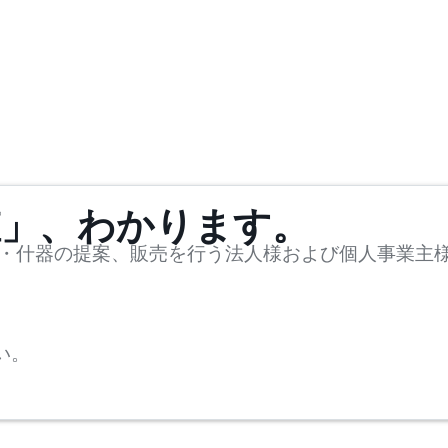
値」、わかります。
・什器の提案、販売を行う法人様および個人事業主
い。