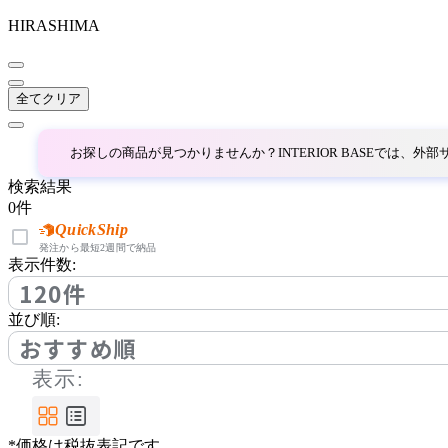
HIRASHIMA
~
AINX
mm
全てクリア
アイネクス
お探しの商品が見つかりませんか？INTERIOR BASEでは、
aluna
検索結果
0
件
アルナ
QuickShip
発注から最短2週間で納品
表示件数:
120件
Andreu World
並び順:
アンドリューワールド
おすすめ順
表示:
ANONIMA CASTELLI
*価格は税抜表記です