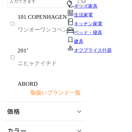
テーブル・デスク
キッズ家具
生活家電
101 COPENHAGEN
収納家具
キッチン家電
ワンオーワンコペンハー
パーソナルブース・集中ブース
ベッド・寝具
ゲン
オフィスアクセサリー・備品
建具
201˚
オフプライス什器
インテリア雑貨
ニヒャクイチド
ライト・照明
ガーデン・屋外
ABORD
キッズ家具
取扱いブランド一覧
アボール
生活家電
価格
キッチン家電
ACME Furniture
ベッド・寝具
定価 / 上代 (税抜)
検索
カラー
アクメファニチャー