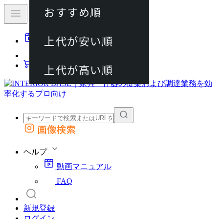
おすすめ順
80件
上代が安い順
動画マニュアル
120件
FAQ
カート
上代が高い順
画像検索
外部サイトの商品をカートに追加
他のサイトで見つけた商品ページのURLを貼り付けて、カートに追加できます
ヘルプ
動画マニュアル
FAQ
新規登録
ログイン