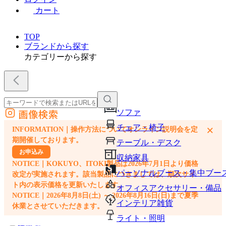
カート
TOP
ブランドから探す
カテゴリーから探す
画像検索
ソファ
外部サイトの商品をカートに追加
チェア・椅子
×
INFORMATION｜操作方法についてオンライン説明会を定
他のサイトで見つけた商品ページのURLを貼り付けて、カートに追加できます
期開催しております。
テーブル・デスク
お申込み
収納家具
NOTICE｜KOKUYO、ITOKI製品は2026年7月1日より価格
パーソナルブース・集中ブー
改定が実施されます。該当製品につきましては、順次サイ
ト内の表示価格を更新いたします。
オフィスアクセサリー・備品
NOTICE｜2026年8月8日(土) ～ 2026年8月16日(日)まで夏季
インテリア雑貨
休業とさせていただきます。
ライト・照明