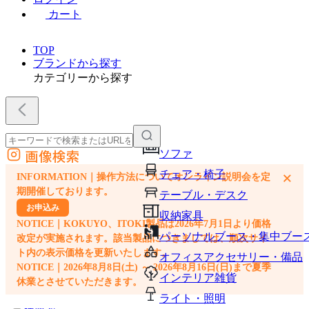
カート
TOP
ブランドから探す
カテゴリーから探す
画像検索
ソファ
外部サイトの商品をカートに追加
チェア・椅子
×
INFORMATION｜操作方法についてオンライン説明会を定
他のサイトで見つけた商品ページのURLを貼り付けて、カートに追加できます
期開催しております。
テーブル・デスク
お申込み
収納家具
NOTICE｜KOKUYO、ITOKI製品は2026年7月1日より価格
パーソナルブース・集中ブー
改定が実施されます。該当製品につきましては、順次サイ
ト内の表示価格を更新いたします。
オフィスアクセサリー・備品
NOTICE｜2026年8月8日(土) ～ 2026年8月16日(日)まで夏季
インテリア雑貨
休業とさせていただきます。
ライト・照明