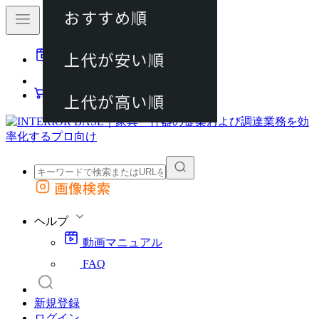
おすすめ順
80件
上代が安い順
動画マニュアル
120件
FAQ
カート
上代が高い順
画像検索
外部サイトの商品をカートに追加
他のサイトで見つけた商品ページのURLを貼り付けて、カートに追加できます
ヘルプ
動画マニュアル
FAQ
新規登録
ログイン